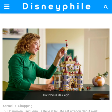
PRIMARY
MENU
Courtoisie de Lego
Accueil
Shopping
Un nouveau set Lego La Belle et la Bête est attendu début avril !