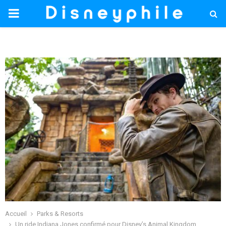
PRIMARY
MENU
Accueil
Parks & Resorts
Un ride Indiana Jones confirmé pour Disney’s Animal Kingdom