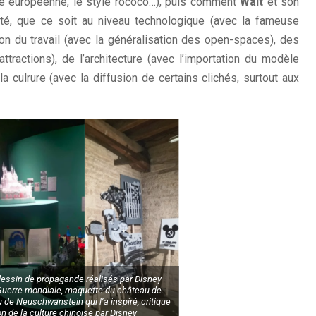
ure européenne, le style rococo…), puis comment
Walt
et son
été, que ce soit au niveau technologique (avec la fameuse
ion du travail (avec la généralisation des open-spaces), des
’attractions), de l’architecture (avec l’importation du modèle
a culrure (avec la diffusion de certains clichés, surtout aux
dessin de propagande réalisés par Disney
uerre mondiale, maquette du château de
 de Neuschwanstein qui l’a inspiré, critique
on de la culture chinoise par Disney