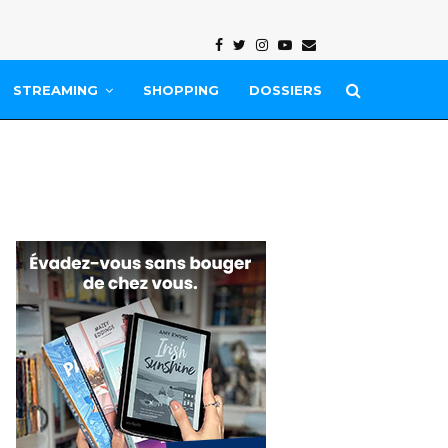
Facebook
Twitter
Instagram
Youtube
Email
STREAMING
SHOPPING
DOSSIERS