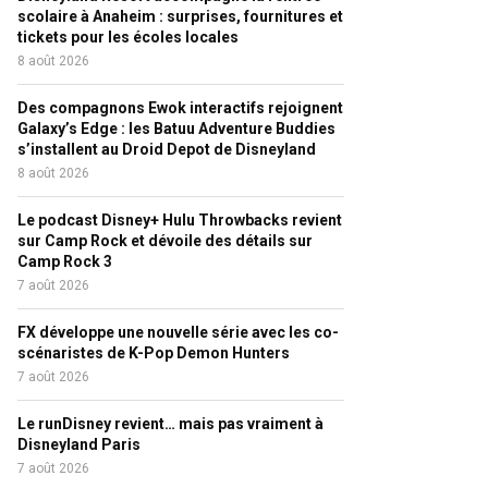
scolaire à Anaheim : surprises, fournitures et
tickets pour les écoles locales
8 août 2026
Des compagnons Ewok interactifs rejoignent
Galaxy’s Edge : les Batuu Adventure Buddies
s’installent au Droid Depot de Disneyland
8 août 2026
Le podcast Disney+ Hulu Throwbacks revient
sur Camp Rock et dévoile des détails sur
Camp Rock 3
7 août 2026
FX développe une nouvelle série avec les co-
scénaristes de K-Pop Demon Hunters
7 août 2026
Le runDisney revient… mais pas vraiment à
Disneyland Paris
7 août 2026