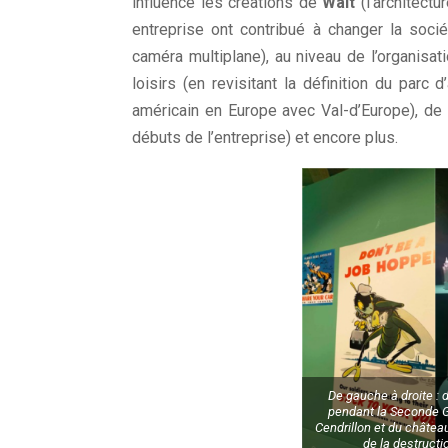
influencé les créations de
Walt
(l’architect
entreprise ont contribué à changer la soci
caméra multiplane), au niveau de l’organisat
loisirs (en revisitant la définition du parc d
américain en Europe avec Val-d’Europe), de l
débuts de l’entreprise) et encore plus.
De gauche à droite : 
pendant la Seconde G
Cendrillon et du château
de la destructi