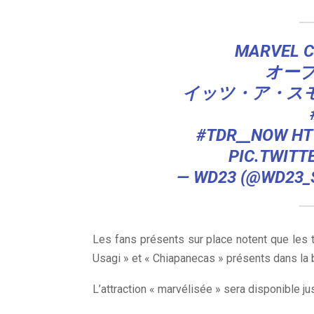
MARVEL C
オー
イッツ・ア・スモー
#TDR__NOW
HT
PIC.TWITT
— WD23 (@WD23_
Les fans présents sur place notent que les t
Usagi » et « Chiapanecas » présents dans la b
L’attraction « marvélisée » sera disponible ju