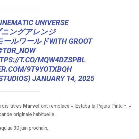
INEMATIC UNIVERSE
プニングアレンジ
ルワールドWITH GROOT
#TDR_NOW
TPS://T.CO/MQW4DZSPBL
ER.COM/9T9YOTXBQH
STUDIOS)
JANUARY 14, 2025
rois titres
Marvel
ont remplacé « Estaba la Pajara Pinta », «
ande originale habituelle.
squ’au 30 juin prochain.