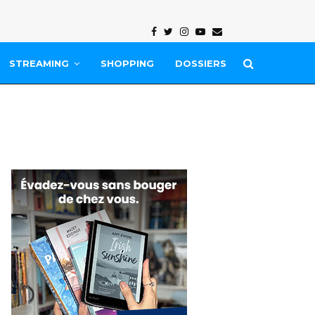
Facebook
Twitter
Instagram
Youtube
Email
STREAMING
SHOPPING
DOSSIERS