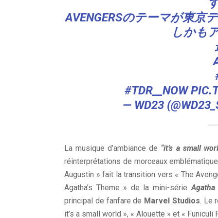
AVENGERSのテーマが東
しかも
#TDR__NOW
PIC.
— WD23 (@WD23_
La musique d’ambiance de
“it’s a small wo
réinterprétations de morceaux emblématiqu
Augustin » fait la transition vers « The Aven
Agatha’s Theme » de la mini-série
Agatha 
principal de fanfare de
Marvel Studios
. Le 
it’s a small world », « Alouette » et « Funicul