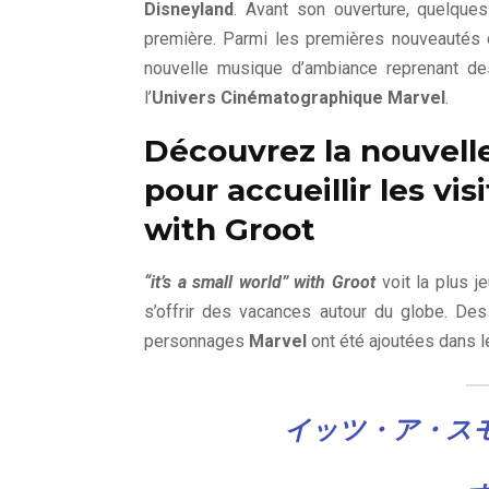
Disneyland
. Avant son ouverture, quelque
première. Parmi les premières nouveautés 
nouvelle musique d’ambiance reprenant 
l’
Univers Cinématographique Marvel
.
Découvrez la nouvel
pour accueillir les vis
with Groot
“it’s a small world” with Groot
voit la plus 
s’offrir des vacances autour du globe. Des
personnages
Marvel
ont été ajoutées dans le
イッツ・ア・スモー