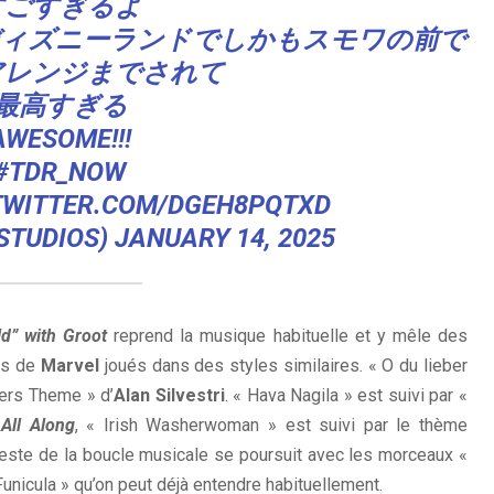
すごすぎるよ
京ディズニーランドでしかもスモワの前で
アレンジまでされて
最高すぎる
AWESOME!!!
#TDR_NOW
TWITTER.COM/DGEH8PQTXD
STUDIOS)
JANUARY 14, 2025
rld” with Groot
reprend la musique habituelle et y mêle des
es de
Marvel
joués dans des styles similaires. « O du lieber
gers Theme » d’
Alan Silvestri
. « Hava Nagila » est suivi par «
All Along
, « Irish Washerwoman » est suivi par le thème
reste de la boucle musicale se poursuit avec les morceaux «
i Funicula » qu’on peut déjà entendre habituellement.