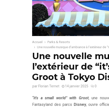
Accueil
Parks & Resorts
Une nouvelle musique d’ambiance à l’extérieur de “i
Une nouvelle mu
l’extérieur de “i
Groot à Tokyo D
par
Florian Ternet
14 janvier 2025
0
“it’s a small world” with Groot
, une nouv
Fantasyland des parcs
Disney
, ouvre offi