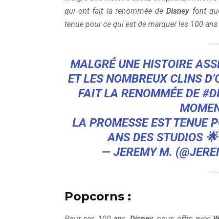
qui ont fait la renommée de
Disney
font qu
tenue pour ce qui est de marquer les 100 ans
MALGRÉ UNE HISTOIRE ASS
ET LES NOMBREUX CLINS D’
FAIT LA RENOMMÉE DE
#D
MOMEN
LA PROMESSE EST TENUE P
ANS DES STUDIOS 
— JEREMY M. (@JER
Popcorns :
Pour ses 100 ans,
Disney
, nous offre avec
W