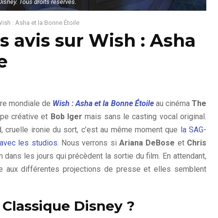
isney. Tous droits réservés.
Wish : Asha et la Bonne Étoile
s avis sur Wish : Asha
e
ère mondiale de
Wish : Asha et la Bonne Étoile
au cinéma
The
pe créative et
Bob Iger
mais sans le casting vocal original.
nd, cruelle ironie du sort, c’est au même moment que
la SAG-
avec les studios
. Nous verrons si
Ariana DeBose
et
Chris
dans les jours qui précèdent la sortie du film. En attendant,
e aux différentes projections de presse et elles semblent
Classique Disney ?