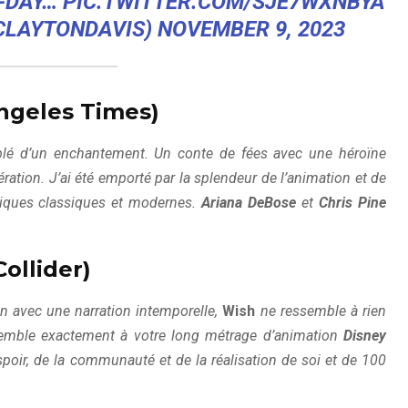
N-DAY…
PIC.TWITTER.COM/SJE7WXNBYA
CLAYTONDAVIS)
NOVEMBER 9, 2023
ngeles Times)
ublé d’un enchantement. Un conte de fées avec une héroïne
ation. J’ai été emporté par la splendeur de l’animation et de
niques classiques et modernes.
Ariana DeBose
et
Chris Pine
ollider)
n avec une narration intemporelle,
Wish
ne ressemble à rien
emble exactement à votre long métrage d’animation
Disney
’espoir, de la communauté et de la réalisation de soi et de 100