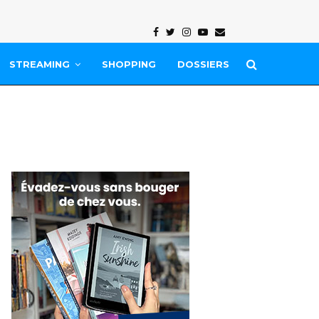
Facebook
Twitter
Instagram
Youtube
Email
STREAMING
SHOPPING
DOSSIERS