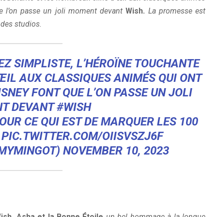
e l’on passe un joli moment devant
Wish.
La promesse est
 des studios.
EZ SIMPLISTE, L’HÉROÏNE TOUCHANTE
ŒIL AUX CLASSIQUES ANIMÉS QUI ONT
ISNEY
FONT QUE L’ON PASSE UN JOLI
T DEVANT
#WISH
OUR CE QUI EST DE MARQUER LES 100

PIC.TWITTER.COM/OIISVSZJ6F
EMYMINGOT)
NOVEMBER 10, 2023
ish, Asha et la Bonne Étoile
un bel hommage à la longue