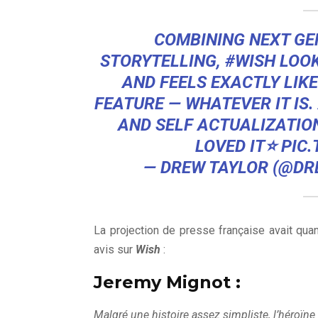
COMBINING NEXT GE
STORYTELLING,
#WISH
LOOK
AND FEELS EXACTLY LIK
FEATURE — WHATEVER IT IS
AND SELF ACTUALIZATION
LOVED IT⭐️
PIC.
— DREW TAYLOR (@DR
La projection de presse française avait quan
avis sur
Wish
:
Jeremy Mignot :
Malgré une histoire assez simpliste, l’héroïn