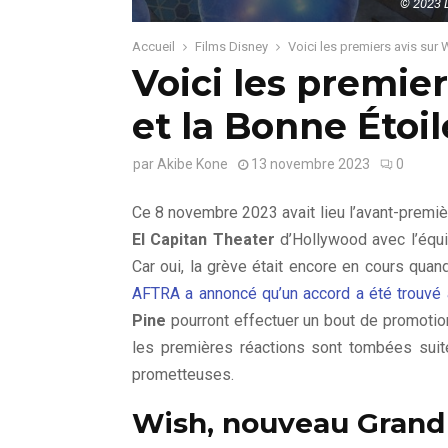
© 2023 D
Accueil
Films Disney
Voici les premiers avis sur 
Voici les premier
et la Bonne Étoil
par
Akibe Kone
13 novembre 2023
0
Ce 8 novembre 2023 avait lieu l’avant-premi
El Capitan Theater
d’Hollywood avec l’équi
Car oui, la grève était encore en cours qua
AFTRA a annoncé qu’un accord a été trouvé 
Pine
pourront effectuer un bout de promotion 
les premières réactions sont tombées suit
prometteuses.
Wish, nouveau Grand 