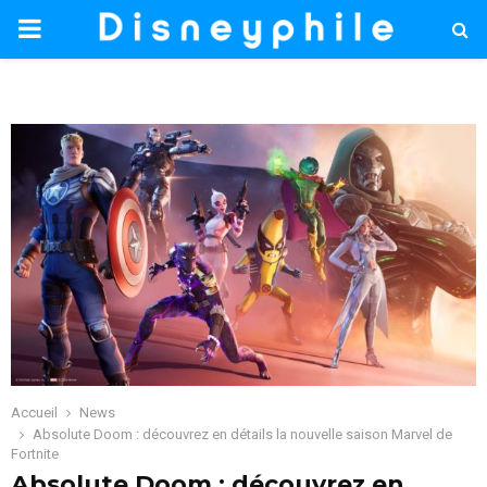
PRIMARY
MENU
Accueil
News
Absolute Doom : découvrez en détails la nouvelle saison Marvel de
Fortnite
Absolute Doom : découvrez en