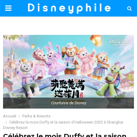
PRIMARY
MENU
Courtoisie de Disney
Accueil
Parks & Resorts
Célébrez le mois Duffy et la saison d’Halloween 2023 à Shanghai
Disney Resort
Célébrez le mois Duffy et la saison