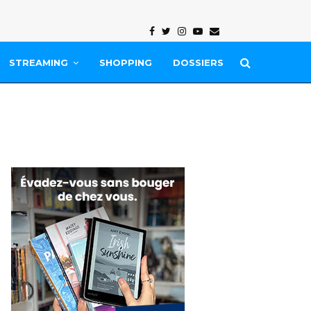
Facebook
Twitter
Instagram
Youtube
Email
STREAMING
SHOPPING
DOSSIERS