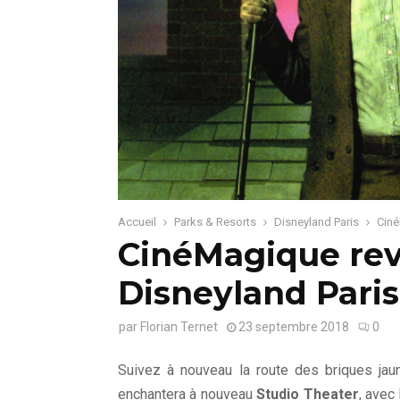
Accueil
Parks & Resorts
Disneyland Paris
Ciné
CinéMagique rev
Disneyland Paris
par
Florian Ternet
23 septembre 2018
0
Suivez à nouveau la route des briques jaun
enchantera à nouveau
Studio Theater
, avec