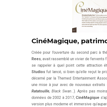
CinéMagique, patrimo
Créée pour l’ouverture du second parc à thè
Rees
, avait rassemblé un vivier de fervents f
se rappeler à quel point cette attraction é
Studios
fut lancé, si bien qu’elle reçut le 
décerné par la Themed Entertainment Associa
une mise à jour avec de nouveaux extraits 
Ratatouille
,
Black Swan
…). Après pas moin
données de 2002 à 2017,
CinéMagique
s’ap
version plus moderne et immersive qu’aupara