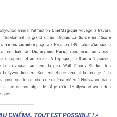
lywoodiennes, l’attraction
CinéMagique
voyage à travers
 littéralement le grand écran. Depuis
La Sortie de l’Usine
des
frères Lumière
projeté à Paris en 1895, plus d’un siècle
ité mondiale de
Disneyland Paris
) rend ainsi un vibrant
 européen et américain. A l’époque, le
Studio 2
pouvait
e lieu évoquait au sein du parc Walt Disney Studios les
s hollywoodiennes. Son esthétique rendait hommage à la
spagnole que les studios de cinéma créés à Hollywood dans
rait un air de nostalgie de l’Âge d’Or d’Hollywood avec des
piques.
’AU CINÉMA, TOUT EST POSSIBLE ! »