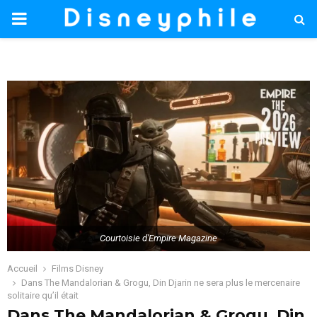
PRIMARY
MENU
Courtoisie d'Empire Magazine
Accueil
Films Disney
Dans The Mandalorian & Grogu, Din Djarin ne sera plus le mercenaire
solitaire qu’il était
Dans The Mandalorian & Grogu, Din