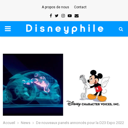
A propos de nous
Contact
Facebook
Twitter
Instagram
Youtube
Email
PRIMARY
MENU
Accueil
News
De nouveaux panels annoncés pour la D23 Expo 2022