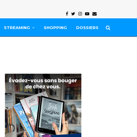
Facebook
Twitter
Instagram
Youtube
Email
STREAMING
SHOPPING
DOSSIERS