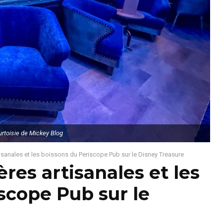
rtoisie de Mickey Blog
isanales et les boissons du Periscope Pub sur le Disney Treasure
res artisanales et les
scope Pub sur le