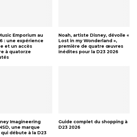
Music Emporium au
Noah, artiste Disney, dévoile «
6 : une expérience
Lost in my Wonderland »,
e et un accès
première de quatre œuvres
ire à quatorze
inédites pour la D23 2026
utés
sney Imagineering
Guide complet du shopping à
YNSD, une marque
D23 2026
e qui débute à la D23