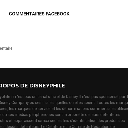
COMMENTAIRES FACEBOOK
ntaire.
ROPOS DE DISNEYPHILE
phile.fr n'est pas un canal officiel de Disney. Il n'est pas sponsorisé par
Disney Company ou ses filiales, quelles qu'elles soient. Toutes les marq
ées, les marques de service et les dénominations commerciales utilisé
te ou ses médias périphériques sont la propriété de leurs détenteurs
tifs et apparaissent ici aux seules fins d'identification des produits ou
ces desdits détenteurs. Le Créateur et le Comité de Rédaction de