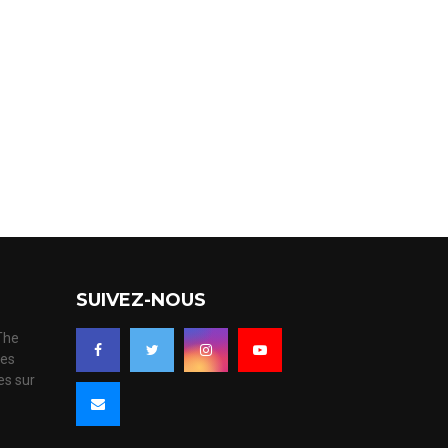
SUIVEZ-NOUS
 The
ues
es sur