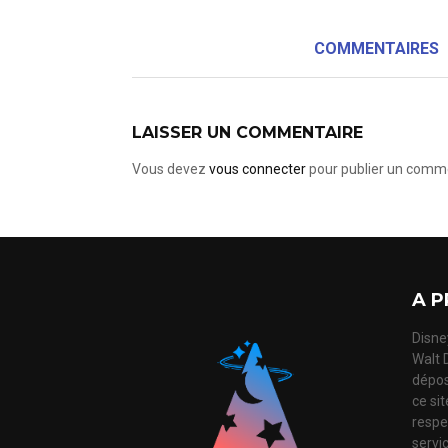
COMMENTAIRES
LAISSER UN COMMENTAIRE
Vous devez
vous connecter
pour publier un comme
A P
Disney
Walt 
dépos
ce si
respec
servi