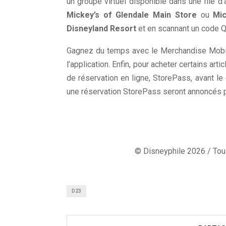
un groupe virtuel disponible dans une file d’
Mickey’s of Glendale Main Store
ou
Mic
Disneyland Resort
et en scannant un code QR
Gagnez du temps avec le Merchandise Mobile
l’application. Enfin, pour acheter certains arti
de réservation en ligne, StorePass, avant le
une réservation StorePass seront annoncés pl
© Disneyphile 2026 / Tous
D23