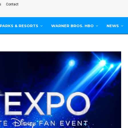
s
Contact
PARKS & RESORTS
WARNER BROS. HBO
NEWS