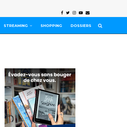
Facebook
Twitter
Instagram
Youtube
Email
STREAMING
SHOPPING
DOSSIERS