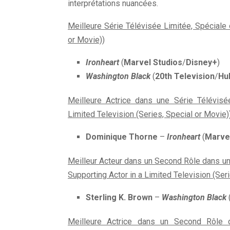
interprétations nuancées.
Meilleure Série Télévisée Limitée, Spéciale 
or Movie))
Ironheart
(
Marvel Studios
/
Disney+
)
Washington Black
(
20th Television
/
Hu
Meilleure Actrice dans une Série Télévisé
Limited Television (Series, Special or Movie)
Dominique Thorne
–
Ironheart
(
Marvel
Meilleur Acteur dans un Second Rôle dans un
Supporting Actor in a Limited Television (Seri
Sterling K. Brown
–
Washington Black
Meilleure Actrice dans un Second Rôle d