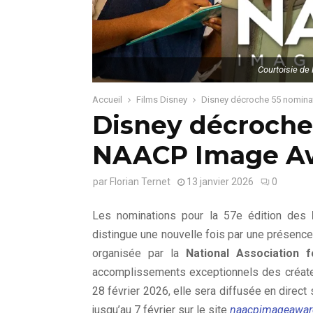
Courtoisie de 
Accueil
Films Disney
Disney décroche 55 nomin
Disney décroche
NAACP Image Aw
par
Florian Ternet
13 janvier 2026
0
Les nominations pour la 57e édition des
distingue une nouvelle fois par une présen
organisée par la
National Association
accomplissements exceptionnels des créateur
28 février 2026, elle sera diffusée en direct
jusqu’au 7 février sur le site
naacpimageawar