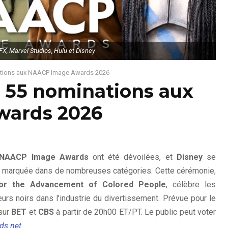
FX, Marvel Studios, Hulu et Disney
ations aux NAACP Image Awards 2026
 55 nominations aux
ards 2026
NAACP Image Awards
ont été dévoilées, et
Disney
se
ce marquée dans de nombreuses catégories. Cette cérémonie,
 for the Advancement of Colored People
, célèbre les
s noirs dans l’industrie du divertissement. Prévue pour le
 sur
BET
et
CBS
à partir de 20h00 ET/PT. Le public peut voter
ds.net
.