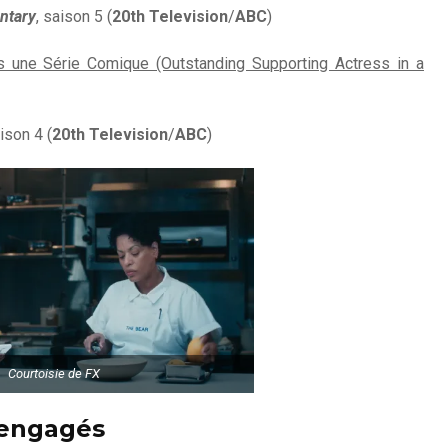
ntary
, saison 5 (
20th Television
/
ABC
)
s une Série Comique (Outstanding Supporting Actress in a
aison 4 (
20th Television
/
ABC
)
Courtoisie de FX
 engagés