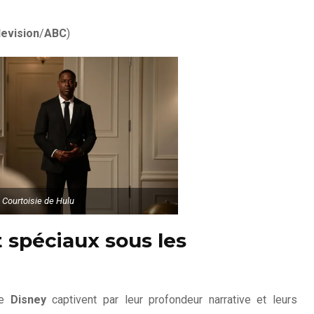
levision
/
ABC
)
Courtoisie de Hulu
t spéciaux sous les
de
Disney
captivent par leur profondeur narrative et leurs