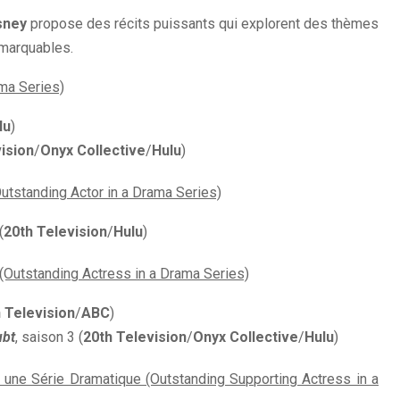
sney
propose des récits puissants qui explorent des thèmes
marquables.
ma Series)
lu
)
ision
/
Onyx Collective
/
Hulu
)
utstanding Actor in a Drama Series)
(
20th Television
/
Hulu
)
(Outstanding Actress in a Drama Series)
 Television
/
ABC
)
ubt
, saison 3 (
20th Television
/
Onyx Collective
/
Hulu
)
 une Série Dramatique (Outstanding Supporting Actress in a