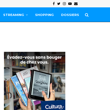
Facebook
Twitter
Instagram
Youtube
Email
STREAMING
SHOPPING
DOSSIERS