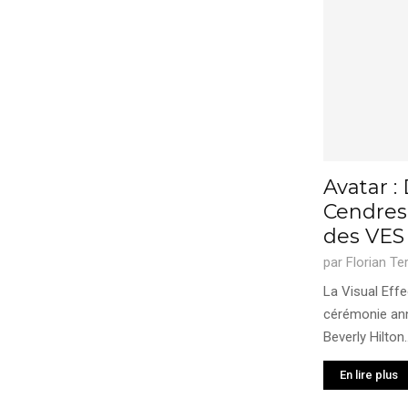
Avatar :
Cendres
des VES
par
Florian Te
La Visual Effe
cérémonie annu
Beverly Hilton..
En lire plus