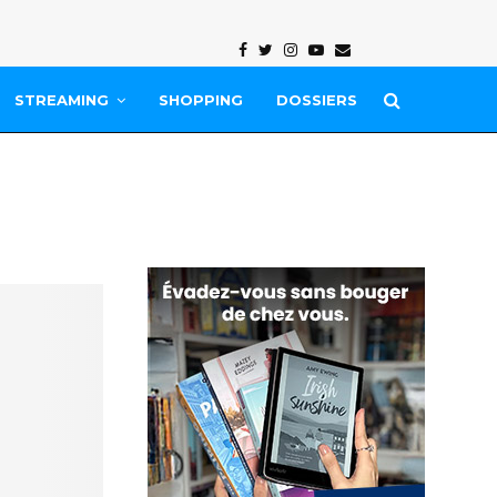
Facebook
Twitter
Instagram
Youtube
Email
STREAMING
SHOPPING
DOSSIERS