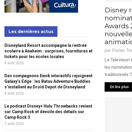
Disney r
nominat
Awards 
Les dernières actus
nouvelle
animati
Disneyland Resort accompagne la rentrée
par
Florian Te
scolaire à Anaheim : surprises, fournitures et
tickets pour les écoles locales
La Television 
8 août 2026
les nomination
traditionnels 
Des compagnons Ewok interactifs rejoignent
Galaxy’s Edge : les Batuu Adventure Buddies
s’installent au Droid Depot de Disneyland
En lire plus
8 août 2026
Le podcast Disney+ Hulu Throwbacks revient
sur Camp Rock et dévoile des détails sur
Camp Rock 3
7 août 2026