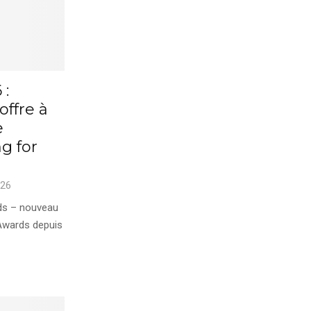
 :
offre à
e
g for
026
ds – nouveau
Awards depuis