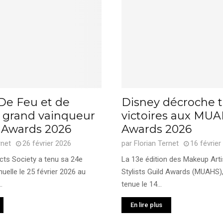
 De Feu et de
Disney décroche t
 grand vainqueur
victoires aux MU
 Awards 2026
Awards 2026
rnet
26 février 2026
par
Florian Ternet
16 février
cts Society a tenu sa 24e
La 13e édition des Makeup Arti
elle le 25 février 2026 au
Stylists Guild Awards (MUAHS),
.
tenue le 14...
En lire plus