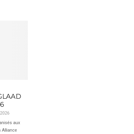
 GLAAD
26
 2026
anisés aux
 Alliance