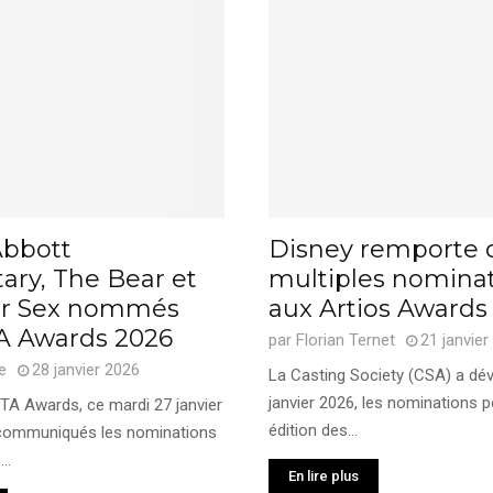
Abbott
Disney remporte 
ary, The Bear et
multiples nomina
or Sex nommés
aux Artios Awards
 Awards 2026
par
Florian Ternet
21 janvier
e
28 janvier 2026
La Casting Society (CSA) a dévo
janvier 2026, les nominations p
TA Awards, ce mardi 27 janvier
édition des...
 communiqués les nominations
..
En lire plus