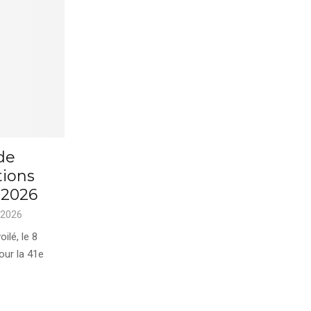
de
tions
 2026
 2026
ilé, le 8
our la 41e