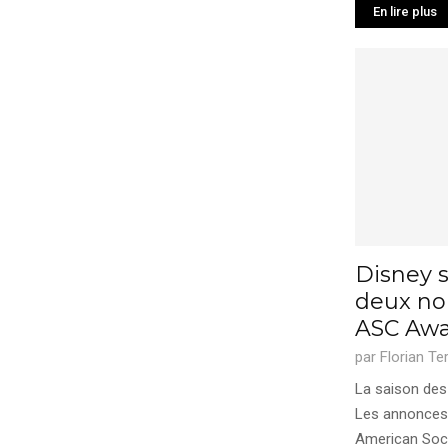
En lire plus
Disney 
deux no
ASC Awa
par
Florian Te
La saison des
Les annonces 
American Socie