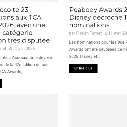
écolte 23
Peabody Awards 2
ions aux TCA
Disney décroche 1
2026, avec une
nominations
 catégorie
par
Florian Ternet
11 avril 2
on très disputée
Les nominations pour les 86e
rnet
15 juin 2026
Awards ont été dévoilées ce me
2026. Disney et...
Critics Association a dévoilé
s de la 42e édition de ses
En lire plus
TCA Awards,...