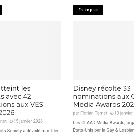
En lire plus
tteint les
Disney récolte 33
 avec 42
nominations aux
ions aux VES
Media Awards 20
2026
par
Florian Ternet
13 janvier
rnet
15 janvier 2026
Les GLAAD Media Awards, org
États-Unis par la Gay & Lesbian
cts Society a dévoilé mardi les