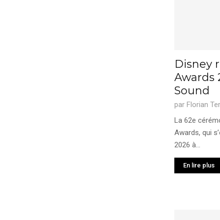
Disney 
Awards 
Sound
par
Florian Te
La 62e cérém
Awards, qui s
2026 à...
En lire plus