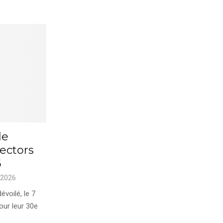
de
ectors
6
 2026
évoilé, le 7
our leur 30e