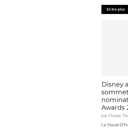
En lire plus
Disney a
sommets
nominat
Awards 
par
Florian Te
La Visual Effe