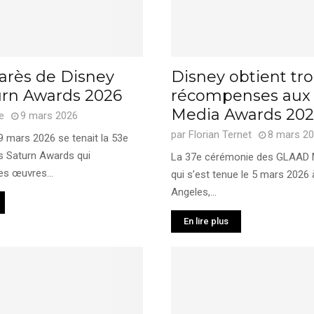
arès de Disney
Disney obtient tro
urn Awards 2026
récompenses au
Media Awards 20
e
9 mars 2026
par
Florian Ternet
8 mars 2
 mars 2026 se tenait la 53e
s Saturn Awards qui
La 37e cérémonie des GLAAD 
s œuvres...
qui s’est tenue le 5 mars 2026
Angeles,...
En lire plus