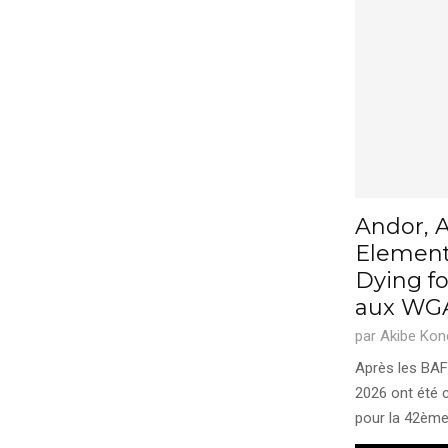
Andor, 
Element
Dying f
aux WGA
par
Akibe Kon
Après les BAF
2026 ont été
pour la 42ème.