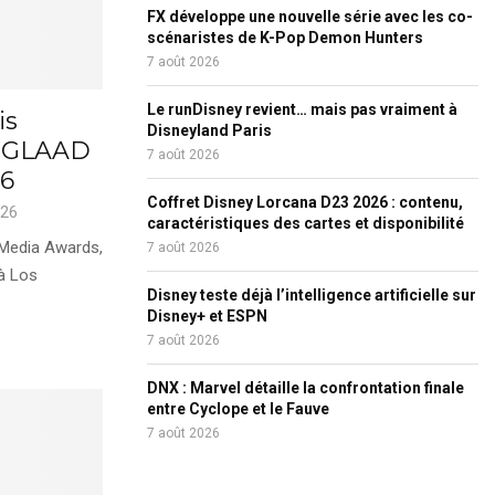
FX développe une nouvelle série avec les co-
scénaristes de K-Pop Demon Hunters
7 août 2026
Le runDisney revient… mais pas vraiment à
is
Disneyland Paris
x GLAAD
7 août 2026
26
Coffret Disney Lorcana D23 2026 : contenu,
026
caractéristiques des cartes et disponibilité
Media Awards,
7 août 2026
 à Los
Disney teste déjà l’intelligence artificielle sur
Disney+ et ESPN
7 août 2026
DNX : Marvel détaille la confrontation finale
entre Cyclope et le Fauve
7 août 2026