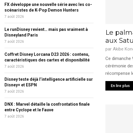
FX développe une nouvelle série avec les co-
scénaristes de K-Pop Demon Hunters
7 août 2026
Le runDisney revient… mais pas vraiment à
Le palm
Disneyland Paris
aux Sat
7 août 2026
par
Akibe Kon
Coffret Disney Lorcana D23 2026 : contenu,
Ce dimanche 9
caractéristiques des cartes et disponibilité
cérémonie de
7 août 2026
récompense le
Disney teste déjà l’intelligence artificielle sur
Disney+ et ESPN
En lire plus
7 août 2026
DNX : Marvel détaille la confrontation finale
entre Cyclope et le Fauve
7 août 2026