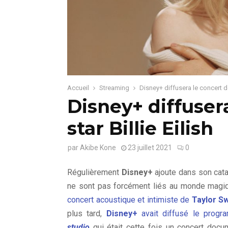
Accueil
Streaming
Disney+ diffusera le concert de 
Disney+ diffuser
star Billie Eilish
par
Akibe Kone
23 juillet 2021
0
Régulièrement
Disney+
ajoute dans son ca
ne sont pas forcément liés au monde mag
concert acoustique et intimiste de
Taylor Sw
plus tard,
Disney+
avait diffusé le progr
studio
qui était cette fois un concert docu