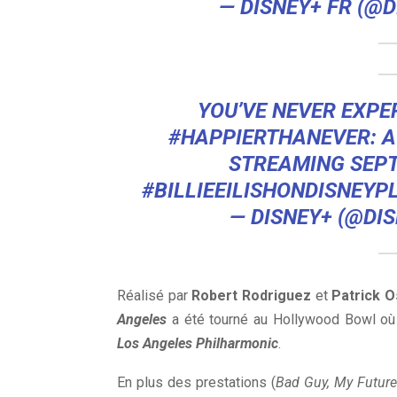
— DISNEY+ FR (@
YOU’VE NEVER EXPER
#HAPPIERTHANEVER
: 
STREAMING SEP
#BILLIEEILISHONDISNEYP
— DISNEY+ (@DI
Réalisé par
Robert Rodriguez
et
Patrick 
Angeles
a été tourné au Hollywood Bowl o
Los Angeles Philharmonic
.
En plus des prestations (
Bad Guy, My Future