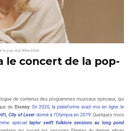
la pop-star Billie Eilish
a le concert de la pop-
talogue de contenus des programmes musicaux spéciaux, qui
ique de
Disney.
En 2020, la plateforme avait mis en ligne le
ift,
City of Lover
donné à l’Olympia en 2019.
Quelques mois
amme spécial
taylor swift folklore sessions au long pond
mentaire qui suivait les sessions filmées du dernier album