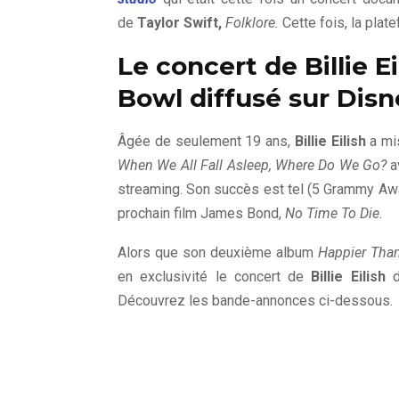
de
Taylor Swift,
Folklore.
Cette fois, la pla
Le concert de Billie 
Bowl diffusé sur Dis
Âgée de seulement 19 ans,
Billie Eilish
a mi
When We All Fall Asleep, Where Do We Go?
a
streaming. Son succès est tel (5 Grammy Award
prochain film James Bond,
No Time To Die
.
Alors que son deuxième album
Happier Tha
en exclusivité le concert de
Billie Eilish
Découvrez les bande-annonces ci-dessous.