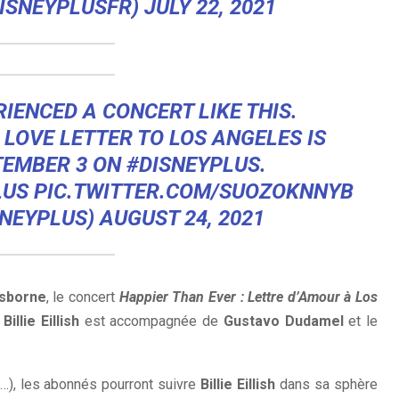
DISNEYPLUSFR)
JULY 22, 2021
IENCED A CONCERT LIKE THIS.
A LOVE LETTER TO LOS ANGELES IS
TEMBER 3 ON
#DISNEYPLUS
.
LUS
PIC.TWITTER.COM/SUOZOKNNYB
SNEYPLUS)
AUGUST 24, 2021
Osborne
, le concert
Happier Than Ever : Lettre d’Amour à Los
ù
Billie Eillish
est accompagnée de
Gustavo Dudamel
et le
…), les abonnés pourront suivre
Billie Eillish
dans sa sphère