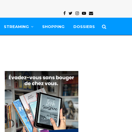
Facebook
Twitter
Instagram
Youtube
Email
STREAMING
SHOPPING
DOSSIERS