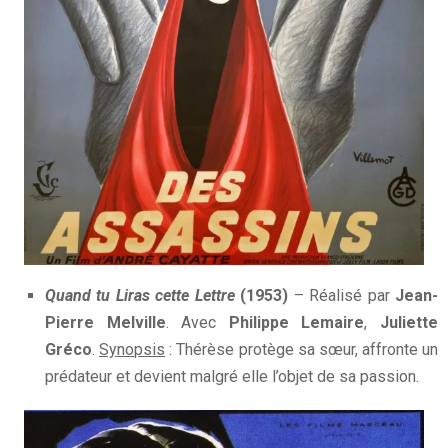
Quand tu Liras cette Lettre
(1953)
– Réalisé par
Jean-
Pierre Melville
. Avec
Philippe Lemaire
,
Juliette
Gréco
.
Synopsis
: Thérèse protège sa sœur, affronte un
prédateur et devient malgré elle l’objet de sa passion.