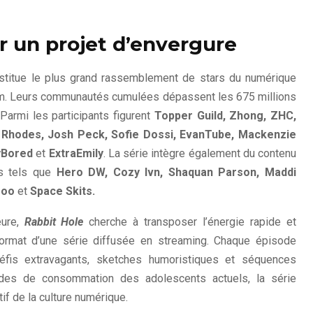
r un projet d’envergure
stitue le plus grand rassemblement de stars du numérique
ium. Leurs communautés cumulées dépassent les 675 millions
Parmi les participants figurent
Topper Guild, Zhong, ZHC,
n Rhodes, Josh Peck, Sofie Dossi, EvanTube, Mackenzie
tyBored
et
ExtraEmily
. La série intègre également du contenu
rs tels que
Hero DW, Cozy Ivn, Shaquan Parson, Maddi
troo
et
Space Skits.
eure,
Rabbit Hole
cherche à transposer l’énergie rapide et
format d’une série diffusée en streaming. Chaque épisode
défis extravagants, sketches humoristiques et séquences
udes de consommation des adolescents actuels, la série
if de la culture numérique.