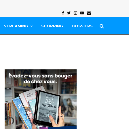
Facebook
Twitter
Instagram
Youtube
Email
STREAMING
SHOPPING
DOSSIERS