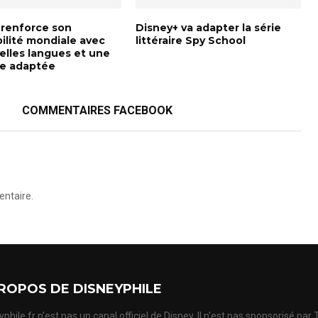
 renforce son
Disney+ va adapter la série
ilité mondiale avec
littéraire Spy School
elles langues et une
ce adaptée
COMMENTAIRES FACEBOOK
ntaire.
ROPOS DE DISNEYPHILE
phile.fr n'est pas un canal officiel de Disney. Il n'est pas sponsorisé par