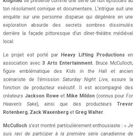
Knighted
se présente comme une série de huit épisodes au
ton résolument comique et documentaire. L’intrigue suit une
enquête sur une personne disparue qui dégénère en une
exploration absurde des secrets sombres dissimulés
derrière la façade pittoresque d’un dîner-théâtre médiéval
local.
Le projet est porté par
Heavy Lifting Productions
en
association avec
3 Arts Entertainment
. Bruce McCulloch,
figure emblématique des
Kids in the Hall
et ancien
scénariste de l’émission
Saturday Night Live
, assure la
fonction de producteur exécutif. Il est accompagné des
créateurs
Jackson Rowe
et
Mike Mildon
(connus pour
For
Heaven’s Sake
), ainsi que des producteurs
Trevor
Rotenberg
,
Zack Waxenberg
et
Greg Walter
.
McCulloch
s’est montré particulièrement enthousiaste :
« Je
suis ravi de participer à la première série canadienne de