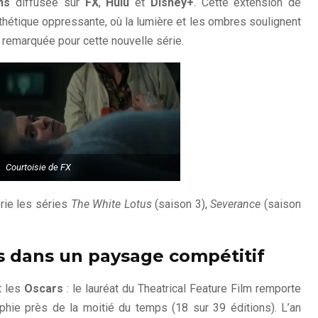
ns
diffusée sur
FX
,
Hulu
et
Disney+
. Cette extension de
thétique oppressante, où la lumière et les ombres soulignent
 remarquée pour cette nouvelle série.
Courtoisie de FX
ie les séries
The White Lotus
(saison 3),
Severance
(saison
s dans un paysage compétitif
t les
Oscars
: le lauréat du Theatrical Feature Film remporte
phie près de la moitié du temps (18 sur 39 éditions). L’an