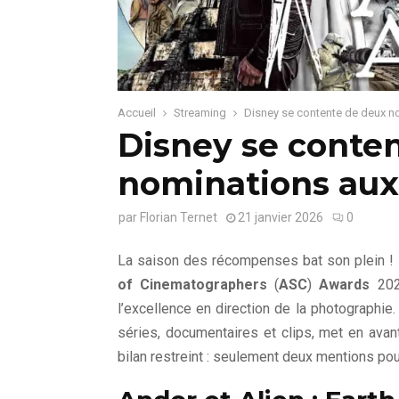
Accueil
Streaming
Disney se contente de deux 
Disney se conte
nominations aux
par
Florian Ternet
21 janvier 2026
0
La saison des récompenses bat son plein !
of Cinematographers
(
ASC
)
Awards
2026
l’excellence en direction de la photographie.
séries, documentaires et clips, met en avan
bilan restreint : seulement deux mentions pour