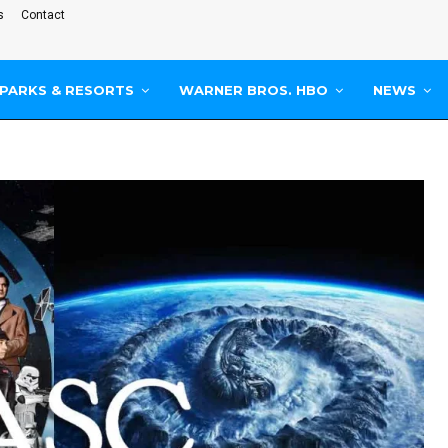
s
Contact
PARKS & RESORTS
WARNER BROS. HBO
NEWS