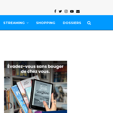
Facebook
Twitter
Instagram
Youtube
Email
STREAMING
SHOPPING
DOSSIERS