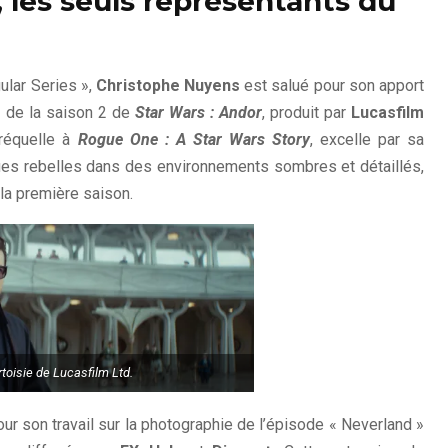
, les seuls représentants du
ular Series »,
Christophe Nuyens
est salué pour son apport
» de la saison 2 de
Star Wars : Andor
, produit par
Lucasfilm
préquelle à
Rogue One : A Star Wars Story
, excelle par sa
gues rebelles dans des environnements sombres et détaillés,
la première saison.
toisie de Lucasfilm Ltd.
 son travail sur la photographie de l’épisode « Neverland »