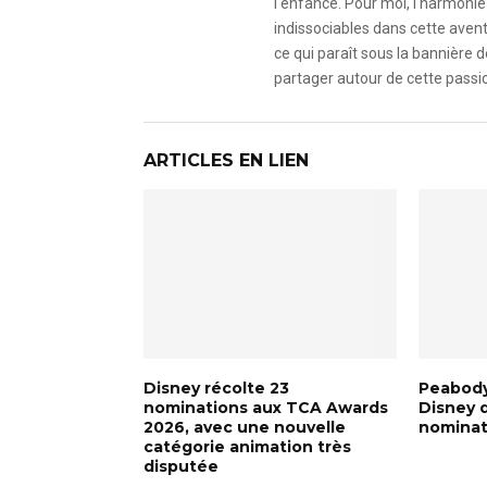
l'enfance. Pour moi, l'harmonie 
indissociables dans cette avent
ce qui paraît sous la bannière d
partager autour de cette passio
ARTICLES EN LIEN
Disney récolte 23
Peabody
nominations aux TCA Awards
Disney 
2026, avec une nouvelle
nominat
catégorie animation très
disputée