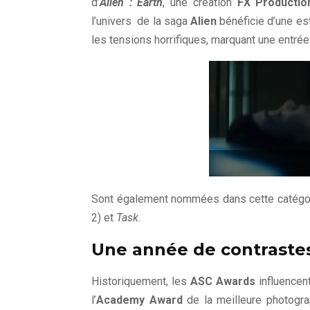
d’
Alien : Earth
, une création
FX Productio
l’univers de la saga
Alien
bénéficie d’une es
les tensions horrifiques, marquant une entrée
Sont également nommées dans cette catégor
2) et
Task
.
Une année de contraste
Historiquement, les
ASC Awards
influencen
l’
Academy Award
de la meilleure photogra