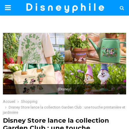
PRIMARY
MENU
(Disney)
Accueil
Shopping
Disney Store lance la collection Garden Club : une touche printanière et
jardinière
Disney Store lance la collection
Garden Club : une touche