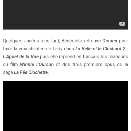
Quelques années plus tard, Bénédicte retrouve
Disney
pour
faire la voix chantée de Lady dans
La Belle et le Clochard 2 :
L’Appel de la Rue
puis elle reprend en français les chansons
du film
Winnie l’Ourson
et des trois premiers opus de la
saga
La Fée Clochette.