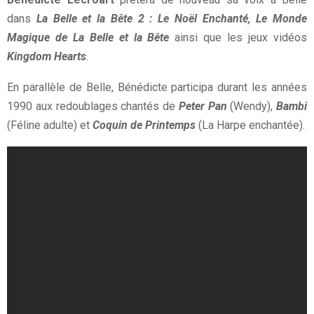
dans
La Belle et la Bête 2 : Le Noël Enchanté,
Le Monde
Magique de La Belle et la Bête
ainsi que les jeux vidéos
Kingdom Hearts
.
En parallèle de Belle, Bénédicte participa durant les années
1990 aux redoublages chantés de
Peter Pan
(Wendy),
Bambi
(Féline adulte) et
Coquin de Printemps
(La Harpe enchantée).