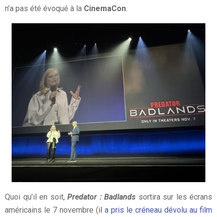
n’a pas été évoqué à la
CinemaCon
.
Quoi qu’il en soit,
Predator : Badlands
sortira sur les écrans
américains le 7 novembre (
il a pris le créneau dévolu au film