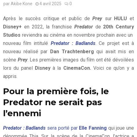
par
Akibe Kone
4 avril 2025
0
Après le succès critique et public de
Prey
sur
HULU
et
Disney+
en 2022, la franchise
Predator
de
20th Century
Studios
reviendra au cinéma en novembre prochain avec un
nouveau film intitulé
Predator : Badlands
. Ce projet est à
nouveau réalisé par
Dan Trachtenberg
qui avait mis en
scène
Prey
. Les premières images du film ont été dévoilées
lors du panel
Disney
à la
CinemaCon.
Voici ce qu’on y a
appris.
Pour la première fois, le
Predator ne serait pas
l’ennemi
Predator : Badlands
sera porté par
Elle Fanning
qui joue une
dénommée Thia. Sur la scène de la CinemaCon, l’actrice a