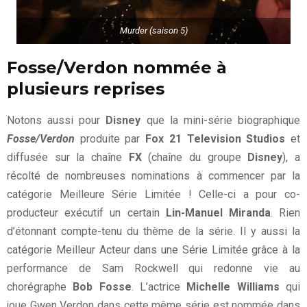
Murder (saison 5)
Fosse/Verdon nommée à
plusieurs reprises
Notons aussi pour
Disney
que la mini-série biographique
Fosse/Verdon
produite par
Fox 21 Television Studios
et
diffusée sur la chaîne
FX
(chaîne du groupe
Disney
), a
récolté de nombreuses nominations à commencer par la
catégorie Meilleure Série Limitée ! Celle-ci a pour co-
producteur exécutif un certain
Lin-Manuel Miranda
. Rien
d’étonnant compte-tenu du thème de la série. Il y aussi la
catégorie Meilleur Acteur dans une Série Limitée grâce à la
performance de Sam Rockwell qui redonne vie au
chorégraphe
Bob Fosse
. L’actrice
Michelle Williams
qui
joue Gwen Verdon dans cette même série est nommée dans