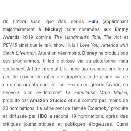
On notera aussi que des séries
Hulu
(appartenant
majoritairement à
Mickey
) sont nommées aux
Emmy
Awards
2019 comme
The Handmaid’s Tale
,
The Act
et
PEN15
ainsi que le talk-show Hulu I
Love You, America with
Sarah Silverman
. Attention néanmoins,
Disney
ne produit pas
ces programmes. Il les distribue via sa plateforme
Hulu
seulement. A titre informatif, la firme aux grandes oreilles a
peu de chance de rafler des trophées cette année car de
gros concurrents sont en lice. Parmi ces grands favoris, on
relèvera bien évidemment
La Fabuleuse Mme Maisel
,
produite par
Amazon Studios
et qui compte pas moins de
20 nominations. La série ovni de l’année
Tchernobyl
produite
et diffusée par
HBO
a récolté 19 nominations, après des
critiques journalistiques et publiques élogieuses. Quasi