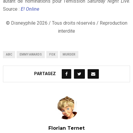
autant de nominations pour l’émission
Saturday Night Live
.
Source :
E! Online
© Disneyphile 2026 / Tous droits réservés / Reproduction
interdite
ABC
EMMY AWARDS
FOX
MURDER
PARTAGEZ
Florian Ternet