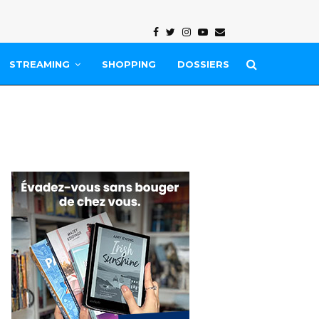
Facebook
Twitter
Instagram
Youtube
Email
STREAMING
SHOPPING
DOSSIERS