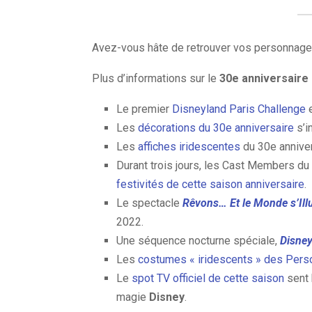
Avez-vous hâte de retrouver vos personnages
Plus d’informations sur le
30e anniversaire 
Le premier
Disneyland Paris Challenge
e
Les
décorations du 30e anniversaire
s’i
Les
affiches iridescentes
du 30e anniver
Durant trois jours, les Cast Members du
festivités de cette saison anniversaire
.
Le spectacle
Rêvons… Et le Monde s’Ill
2022.
Une séquence nocturne spéciale,
Disney
Les
costumes « iridescents » des Per
Le
spot TV officiel de cette saison
sent 
magie
Disney
.