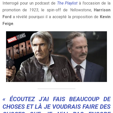
Interrogé pour un podcast de
The Playlist
à l’occasion de la
promotion de
1923
, le spin-off de
Yellowstone
,
Harrison
Ford
a révélé pourquoi il a accepté la proposition de
Kevin
Feige
.
« ÉCOUTEZ J’AI FAIS BEAUCOUP DE
CHOSES ET LÀ JE VOUDRAIS FAIRE DES