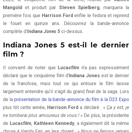
Mangold
et produit par
Steven Spielberg
, marquera la
première fois que
Harrison Ford
enfile le fedora et reprend
le fouet en quinze ans. Découvrez la bande-annonce
complète d’
Indiana Jones 5
ci-dessus.
Indiana Jones 5 est-il le dernier
film ?
Il convient de noter que
Lucasfilm
n’a pas expressément
déclaré que le cinquième film d’
Indiana Jones
est le dernier
de la franchise, mais tout ce qui entoure le film laisse
largement entendre qu’il s’agit du grand final de la saga. Lors
de la
présentation de la bande-annonce du film à la D23 Expo
plus tôt cette année,
Harrison Ford
a déclaré :
« Ça y est, je
ne tomberai plus amoureux de vous ! »
De plus, la présidente
de
Lucasfilm
,
Kathleen Kennedy
, a également dit la même
chose à
Vanity Fair
, en leur disant :
« Nous ne ferions jamais