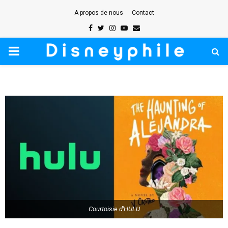
A propos de nous
Contact
Facebook
Twitter
Instagram
Youtube
Email
PRIMARY
MENU
Courtoisie d'HULU