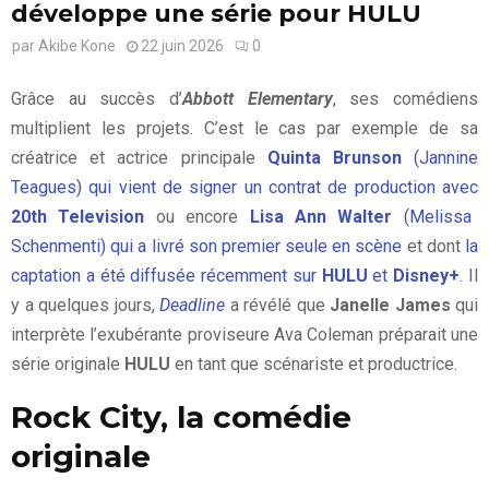
développe une série pour HULU
par
Akibe Kone
22 juin 2026
0
Grâce au succès d’
Abbott Elementary
, ses comédiens
multiplient les projets. C’est le cas par exemple de sa
créatrice et actrice principale
Quinta Brunson
(Jannine
Teagues) qui vient de signer un contrat de production avec
20th Television
ou encore
Lisa Ann Walter
(Melissa
Schenmenti) qui a livré son premier seule en scène
et dont
la
captation a été diffusée récemment sur
HULU
et
Disney+
. Il
y a quelques jours,
Deadline
a révélé que
Janelle James
qui
interprète l’exubérante proviseure Ava Coleman préparait une
série originale
HULU
en tant que scénariste et productrice.
Rock City, la comédie
originale