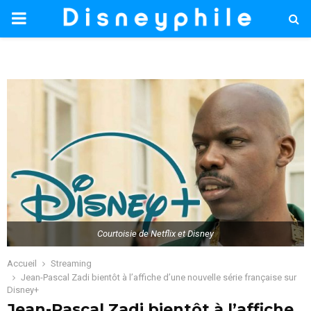
PRIMARY
MENU
Courtoisie de Netflix et Disney
Accueil
Streaming
Jean-Pascal Zadi bientôt à l’affiche d’une nouvelle série française sur
Disney+
Jean-Pascal Zadi bientôt à l’affiche