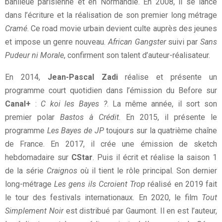
banlieue parisienne et en Normandie. En 2008, il se lance
dans l’écriture et la réalisation de son premier long métrage
Cramé
. Ce road movie urbain devient culte auprès des jeunes
et impose un genre nouveau.
African Gangster
suivi par
Sans
Pudeur ni Morale
, confirment son talent d’auteur-réalisateur.
En 2014,
Jean-Pascal Zadi
réalise et présente un
programme court quotidien dans l’émission du Before sur
Canal+
:
C koi les Bayes ?
. La même année, il sort son
premier polar
Bastos à Crédit
. En 2015, il présente le
programme
Les Bayes de JP
toujours sur la quatrième chaîne
de France. En 2017, il crée une émission de sketch
hebdomadaire sur
CStar
. Puis il écrit et réalise la saison 1
de la série
Craignos
où il tient le rôle principal. Son dernier
long-métrage
Les gens ils Ccroient Trop
réalisé en 2019 fait
le tour des festivals internationaux. En 2020, le film
Tout
Simplement Noir
est distribué par Gaumont. Il en est l’auteur,