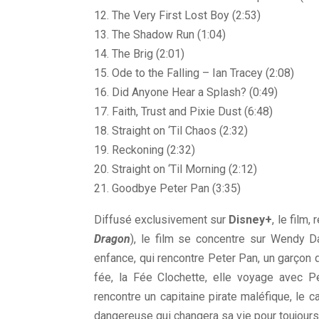
12. The Very First Lost Boy (2:53)
13. The Shadow Run (1:04)
14. The Brig (2:01)
15. Ode to the Falling – Ian Tracey (2:08)
16. Did Anyone Hear a Splash? (0:49)
17. Faith, Trust and Pixie Dust (6:48)
18. Straight on ‘Til Chaos (2:32)
19. Reckoning (2:32)
20. Straight on ‘Til Morning (2:12)
21. Goodbye Peter Pan (3:35)
Diffusé exclusivement sur
Disney+
, le film,
Dragon
), le film se concentre sur Wendy Da
enfance, qui rencontre Peter Pan, un garçon q
fée, la Fée Clochette, elle voyage avec 
rencontre un capitaine pirate maléfique, le c
dangereuse qui changera sa vie pour toujours