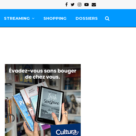
Facebook
Twitter
Instagram
Youtube
Email
STREAMING
SHOPPING
DOSSIERS