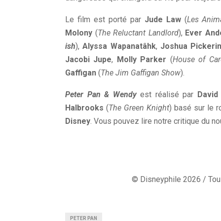
Le film est porté par
Jude Law
(
Les Anim
Molony
(
The Reluctant Landlord
),
Ever And
ish
),
Alyssa Wapanatâhk
,
Joshua Pickeri
Jacobi Jupe
,
Molly Parker
(
House of Car
Gaffigan
(
The Jim Gaffigan Show
).
Peter Pan & Wendy
est réalisé par
David
Halbrooks
(
The Green Knight
) basé sur le
Disney
. Vous pouvez lire notre critique du n
© Disneyphile 2026 / Tous
PETER PAN