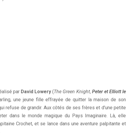
 réalisé par
David Lowery
(
The Green Knight
,
Peter et Elliott le
rling, une jeune fille effrayée de quitter la maison de son
ui refuse de grandir. Aux côtés de ses frères et d’une petite
Peter dans le monde magique du Pays Imaginaire. Là, elle
apitaine Crochet, et se lance dans une aventure palpitante et
.