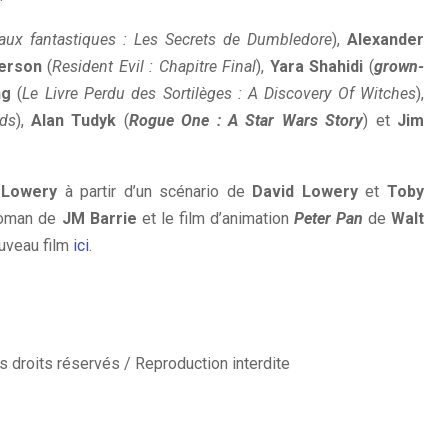
aux fantastiques : Les Secrets de Dumbledore
),
Alexander
erson
(
Resident Evil : Chapitre Final
),
Yara Shahidi
(
grown-
ng
(
Le Livre Perdu des Sortilèges : A Discovery Of Witches
),
ds
),
Alan Tudyk
(
Rogue One : A Star Wars Story
) et
Jim
 Lowery
à partir d’un scénario de
David Lowery
et
Toby
 roman de
JM Barrie
et le film d’animation
Peter Pan
de
Walt
ouveau film
ici
.
 droits réservés / Reproduction interdite