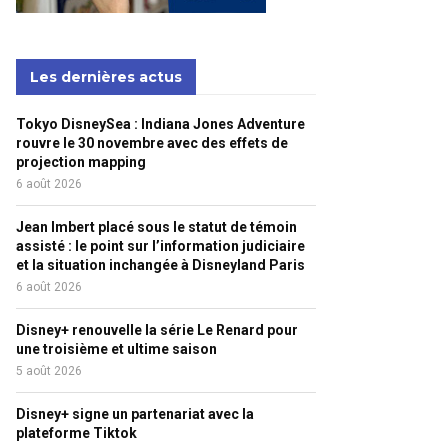
Les dernières actus
Tokyo DisneySea : Indiana Jones Adventure
rouvre le 30 novembre avec des effets de
projection mapping
6 août 2026
Jean Imbert placé sous le statut de témoin
assisté : le point sur l’information judiciaire
et la situation inchangée à Disneyland Paris
6 août 2026
Disney+ renouvelle la série Le Renard pour
une troisième et ultime saison
5 août 2026
Disney+ signe un partenariat avec la
plateforme Tiktok