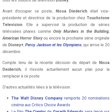
tous les studios de télévision
Disney
.
Avant d’occuper ce poste,
Nissa Diederich
était vice-
présidente et directrice de la production chez
Touchstone
Television
. Elle a supervisé la production de séries
télévisées phares comme
Only Murders in the Building
,
American Horror Story
ou encore la prochaine série originale
de
Disney+
,
Percy Jackson et les Olympiens
, qui arrive le 20
décembre.
Compte tenu de la récente décision de départ de
Nissa
Deiderich
, il n’existe actuellement aucun plan pour la
remplacer à ce poste.
D’autres actualités liées à la télévision :
The Walt Disney Company
remporte 20 nominations
cinéma aux Critics Choice Awards
Le film
The Creator
de
Gareth Edwards
sera lancé sur