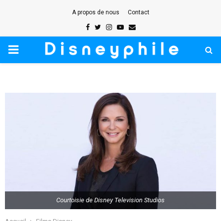
A propos de nous
Contact
Facebook
Twitter
Instagram
Youtube
Email
PRIMARY
MENU
Courtoisie de Disney Television Studios