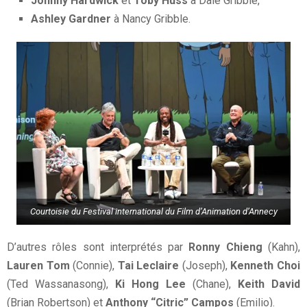
Johnny Hardwick
et
Toby Huss
à Dale Gribble,
Ashley Gardner
à Nancy Gribble.
Courtoisie du Festival international du Film d’Animation d’Annecy
D’autres rôles sont interprétés par
Ronny Chieng
(Kahn),
Lauren Tom
(Connie),
Tai Leclaire
(Joseph),
Kenneth Choi
(Ted Wassanasong),
Ki Hong Lee
(Chane),
Keith David
(Brian Robertson) et
Anthony “Citric” Campos
(Emilio).