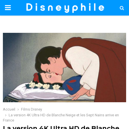
PRIMARY
MENU
Accueil
Films Disney
La version 4K Ultra HD de Blanche Neige et les Sept Nains arrive en
France
La version 4K Ultra HD de Blanche