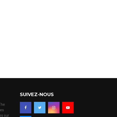
SUIVEZ-NOUS
 The
ues
es sur