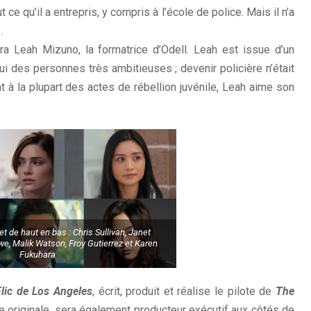
ut ce qu’il a entrepris, y compris à l’école de police. Mais il n’a
.
era Leah Mizuno, la formatrice d’Odell. Leah est issue d’un
ui des personnes très ambitieuses ; devenir policière n’était
 à la plupart des actes de rébellion juvénile, Leah aime son
t de haut en bas : Chris Sullivan, Janet
, Malik Watson, Froy Gutierrez et Karen
Fukuhara
Flic de Los Angeles
, écrit, produit et réalise le pilote de
The
rie originale, sera également producteur exécutif aux côtés de