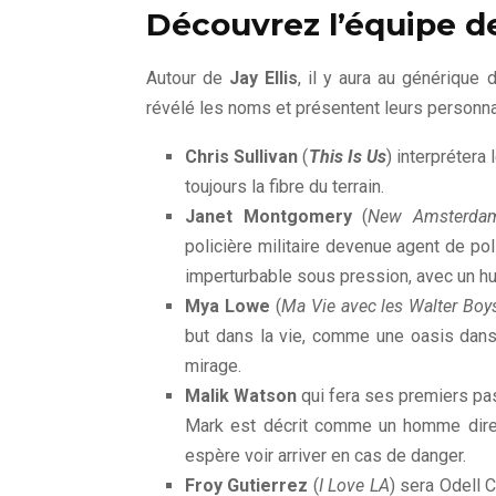
Découvrez l’équipe d
Autour de
Jay Ellis
, il y aura au générique
révélé les noms et présentent leurs personna
Chris Sullivan
(
This Is Us
) interprétera
toujours la fibre du terrain.
Janet Montgomery
(
New Amsterda
policière militaire devenue agent de pol
imperturbable sous pression, avec un h
Mya Lowe
(
Ma Vie avec les Walter Boy
but dans la vie, comme une oasis dans
mirage.
Malik Watson
qui fera ses premiers pas 
Mark est décrit comme un homme direct 
espère voir arriver en cas de danger.
Froy Gutierrez
(
I Love LA
) sera Odell C