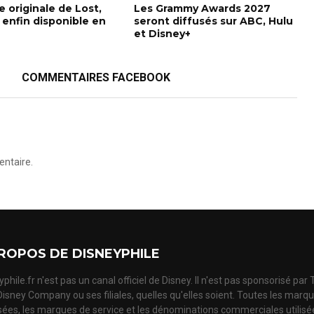
 originale de Lost,
Les Grammy Awards 2027
 enfin disponible en
seront diffusés sur ABC, Hulu
et Disney+
COMMENTAIRES FACEBOOK
ntaire.
ROPOS DE DISNEYPHILE
phile.fr n'est pas un canal officiel de Disney. Il n'est pas sponsorisé par
Disney Company ou ses filiales, quelles qu'elles soient. Toutes les marq
ées, les marques de service et les dénominations commerciales utilisé