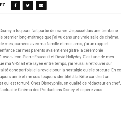
EZ
Disney a toujours fait partie de ma vie. Je possédais une trentaine
le premier long-métrage que j'ai vu dans une vraie salle de cinéma.
 de mes journées avec ma famille et mes amis, j'ai un rapport
 l'enfance car mes parents avaient enregistré la cérémonie
1 avec Jean-Pierre Foucault et David Hallyday. C'est une de mes
e ma VHS ait été rayée entre temps, j'ai réussi à retrouver sur
ité donc parfois je la revoie pour la nostalgie qu'elle procure. En ce
ujours aimé et me suis toujours identifié à la Bête car c'est un
 qui est torturé. Chez Disneyphile, en qualité de rédacteur en chef,
l'actualité Cinéma des Productions Disney et espère vous