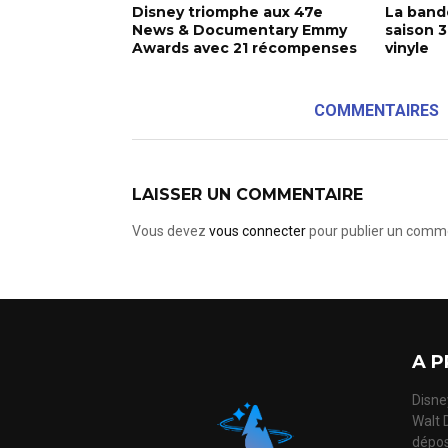
Disney triomphe aux 47e
La bande
News & Documentary Emmy
saison 3
Awards avec 21 récompenses
vinyle
COMMENTAIRES
LAISSER UN COMMENTAIRE
Vous devez
vous connecter
pour publier un comme
A P
Disney
Walt 
dépos