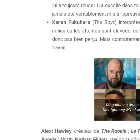
lui a toujours réussi. Il a excellé dans to
jamais été véritablement mis à l’épreuve
Karen Fukuhara
(
The Boys
) interprét
milieu où les attentes sont élevées, cel
donc pas bien perçu. Mais contrairement
travail.
De gauche à droite e
Montgomery, Mya Lowe
Alexi Hawley
, créateur de
The Rookie : Le 
Rookie : North
.
Nathan Fillion
, star de la sé