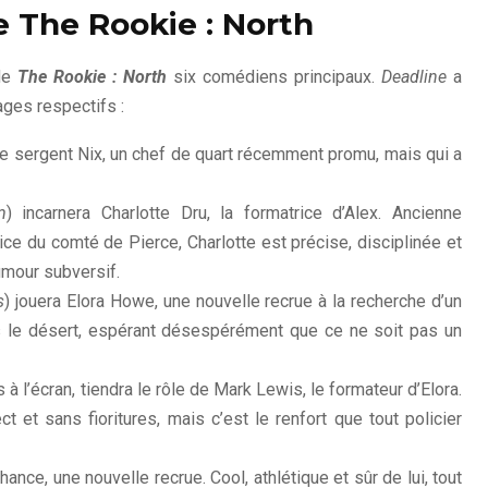
e The Rookie : North
 de
The Rookie : North
six comédiens principaux.
Deadline
a
ges respectifs :
 le sergent Nix, un chef de quart récemment promu, mais qui a
m
) incarnera Charlotte Dru, la formatrice d’Alex. Ancienne
ice du comté de Pierce, Charlotte est précise, disciplinée et
umour subversif.
s
) jouera Elora Howe, une nouvelle recrue à la recherche d’un
 le désert, espérant désespérément que ce ne soit pas un
à l’écran, tiendra le rôle de Mark Lewis, le formateur d’Elora.
et sans fioritures, mais c’est le renfort que tout policier
hance, une nouvelle recrue. Cool, athlétique et sûr de lui, tout