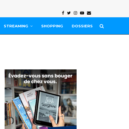
Facebook
Twitter
Instagram
Youtube
Email
STREAMING
SHOPPING
DOSSIERS