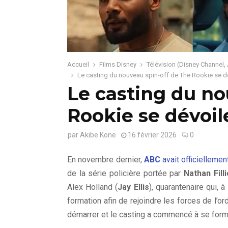
Accueil
Films Disney
Télévision (Disney Channel,
Le casting du nouveau spin-off de The Rookie se d
Le casting du no
Rookie se dévoil
par
Akibe Kone
16 février 2026
0
En novembre dernier,
ABC
avait officielleme
de la série policière portée par
Nathan Fill
Alex Holland (
Jay Ellis
), quarantenaire qui, 
formation afin de rejoindre les forces de l’o
démarrer et le casting a commencé à se form