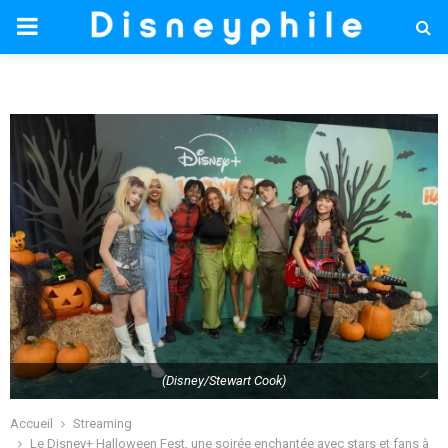
PRIMARY
MENU
(Disney/Stewart Cook)
Accueil
Streaming
Le Disney+ Halloween Fest, une soirée enchantée avec stars et fans à