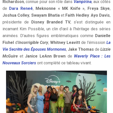
Richardson
, connue pour son rôle dans
Vampirina
, aux côtés
de
Dara Reneé
,
Meknonne « MK Knife »
,
Freya Skye
,
Joshua Colley
,
Swayam Bhatia
et
Faith Hedley
.
Ayo Davis
,
présidente de
Disney Branded TV
, s’est distinguée en
incarnant Kim Possible, un clin d’œil à l’héritage des séries
animées. D’autres figures emblématiques comme
Danielle
Fishel
d’
Incorrigible Cory
,
Whitney Leavitt
de l’émission
La
Vie Secrète des Épouses Mormones
,
Jake Thomas
de
Lizzie
McGuire
et
Janice LeAnn Brown
de
Waverly Place : Les
Nouveaux Sorciers
ont complété ce tableau vivant.