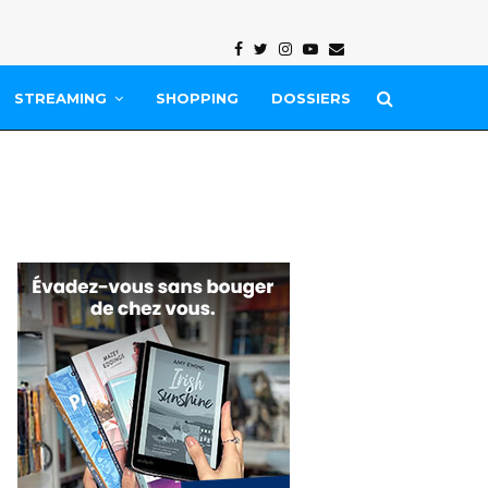
Facebook
Twitter
Instagram
Youtube
Email
STREAMING
SHOPPING
DOSSIERS