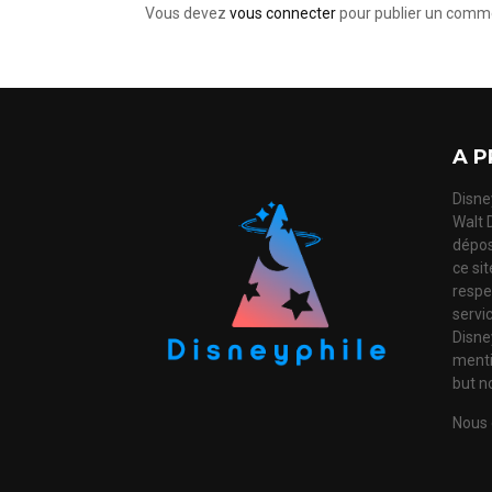
Vous devez
vous connecter
pour publier un comme
A P
Disney
Walt 
dépos
ce si
respec
servi
Disne
mentio
but no
Nous 