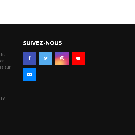
SUIVEZ-NOUS
 The
ues
es sur
s
et à