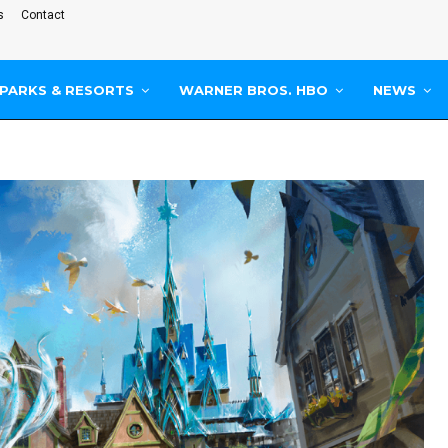
s
Contact
PARKS & RESORTS
WARNER BROS. HBO
NEWS