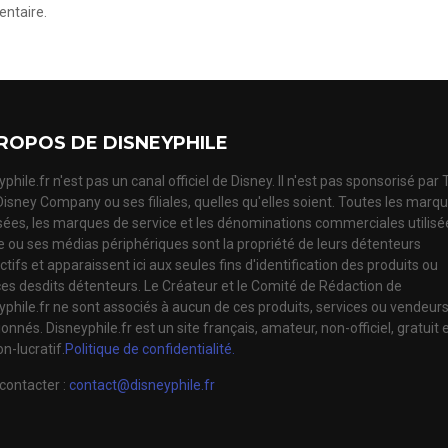
ntaire.
ROPOS DE DISNEYPHILE
phile.fr n'est pas un canal officiel de Disney. Il n'est pas sponsorisé par
Disney Company ou ses filiales, quelles qu'elles soient. Toutes les marq
ées, les marques de service et les dénominations commerciales utilisé
te ou ses médias périphériques sont la propriété de leurs détenteurs
tifs et apparaissent ici aux seules fins d'identification des produits ou
ces desdits détenteurs. Le Créateur et le Comité de Rédaction de
yphile.fr ne sont associés à aucun de ces produits, services ou vendeur
nnés. Disneyphile.fr est un site français, amateur, non-officiel, gratuit 
n-lucratif.
Politique de confidentialité.
contacter :
contact@disneyphile.fr