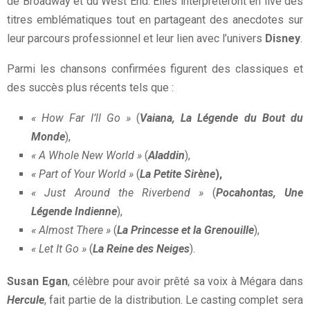
de Broadway et du West End. Elles interpréteront en live des
titres emblématiques tout en partageant des anecdotes sur
leur parcours professionnel et leur lien avec l’univers
Disney
.
Parmi les chansons confirmées figurent des classiques et
des succès plus récents tels que :
« How Far I’ll Go »
(
Vaiana, La Légende du Bout du
Monde
),
« A Whole New World »
(
Aladdin
),
« Part of Your World »
(
La Petite Sirène
),
« Just Around the Riverbend »
(
Pocahontas, Une
Légende Indienne
),
« Almost There »
(
La Princesse et la Grenouille
),
« Let It Go »
(
La Reine des Neiges
).
Susan Egan
, célèbre pour avoir prêté sa voix à Mégara dans
Hercule
, fait partie de la distribution. Le casting complet sera