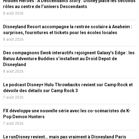
Hidden Heroes : A Descendants Story : Disney place les seconds
rôles au centre de l’univers Descendants
8 août 2026
Disneyland Resort accompagne la rentrée scolaire à Anaheim :
surprises, fournitures et tickets pour les écoles locales
8 août 2026
Des compagnons Ewok interactifs rejoignent Galaxy’s Edge : les
Batuu Adventure Buddies s’installent au Droid Depot de
Disneyland
8 août 2026
Le podcast Disney+ Hulu Throwbacks revient sur Camp Rock et
dévoile des détails sur Camp Rock 3
7 août 2026
FX développe une nouvelle série avec les co-scénaristes de K-
Pop Demon Hunters
7 août 2026
Le runDisney revient… mais pas vraiment à Disneyland Paris