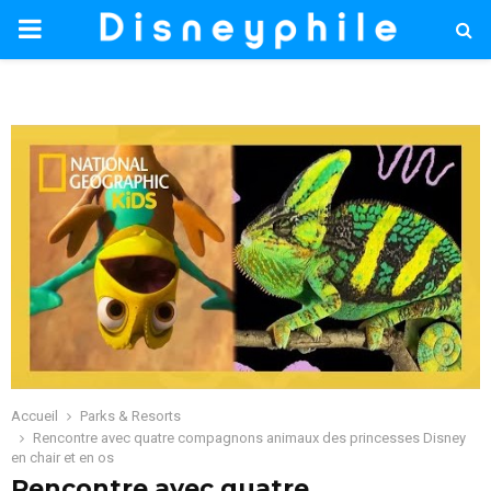
PRIMARY
MENU
Accueil
Parks & Resorts
Rencontre avec quatre compagnons animaux des princesses Disney
en chair et en os
Rencontre avec quatre