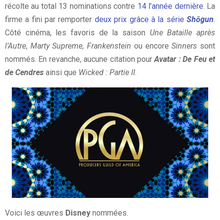
récolte au total 13 nominations contre
14 l’année dernière
. La
firme a fini par remporter
deux prix grâce à la série
Shōgun
.
Côté cinéma, les favoris de la saison
Une Bataille après
l’Autre
,
Marty Supreme, Frankenstein
ou encore
Sinners
sont
nommés. En revanche, aucune citation pour
Avatar : De Feu et
de Cendres
ainsi que
Wicked : Partie II
.
Voici les œuvres
Disney
nommées.