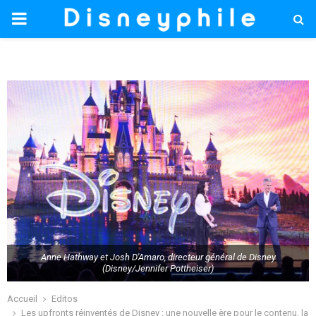
PRIMARY
MENU
Anne Hathway et Josh D'Amaro, directeur général de Disney
(Disney/Jennifer Pottheiser)
Accueil
Editos
Les upfronts réinventés de Disney : une nouvelle ère pour le contenu, la