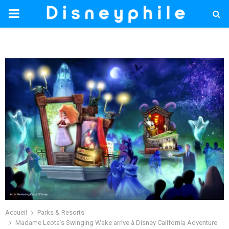
PRIMARY
MENU
Accueil
Parks & Resorts
Madame Leota’s Swinging Wake arrive à Disney California Adventure