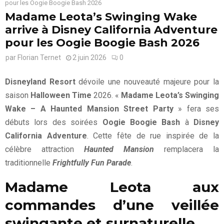
pour les Oogie Boogie Bash 2026
Madame Leota’s Swinging Wake
arrive à Disney California Adventure
pour les Oogie Boogie Bash 2026
par
Florian Ternet
2 juin 2026
0
Disneyland Resort
dévoile une nouveauté majeure pour la
saison
Halloween Time
2026. «
Madame Leota’s Swinging
Wake – A Haunted Mansion Street Party
» fera ses
débuts lors des soirées
Oogie Boogie Bash
à
Disney
California Adventure
. Cette fête de rue inspirée de la
célèbre attraction
Haunted Mansion
remplacera la
traditionnelle
Frightfully Fun Parade
.
Madame Leota aux
commandes d’une veillée
swingante et surnaturelle