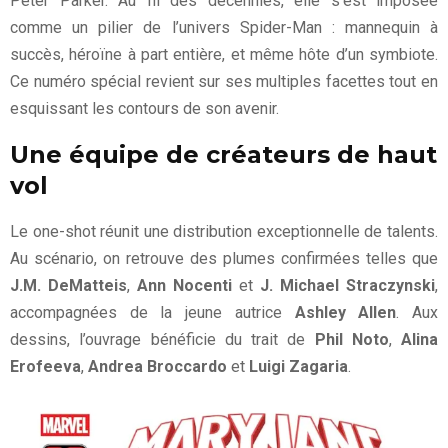
Peter Parker. Au fil des décennies, elle s’est imposée
comme un pilier de l’univers Spider-Man : mannequin à
succès, héroïne à part entière, et même hôte d’un symbiote.
Ce numéro spécial revient sur ses multiples facettes tout en
esquissant les contours de son avenir.
Une équipe de créateurs de haut
vol
Le one-shot réunit une distribution exceptionnelle de talents.
Au scénario, on retrouve des plumes confirmées telles que
J.M. DeMatteis
,
Ann Nocenti
et
J. Michael Straczynski
,
accompagnées de la jeune autrice
Ashley Allen
. Aux
dessins, l’ouvrage bénéficie du trait de
Phil Noto
,
Alina
Erofeeva
,
Andrea Broccardo
et
Luigi Zagaria
.