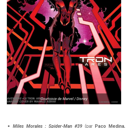
Courtoisie de Marvel / Disney
Miles Morales : Spider-Man #39
(par
Paco Medina
,