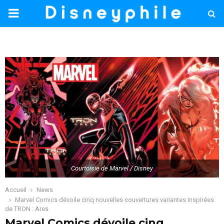
PRIMARY
MENU
Courtoisie de Marvel / Disney
Accueil
News
Marvel Comics dévoile cinq nouvelles couvertures variantes inspirées
de TRON : Ares
Marvel Comics dévoile cinq