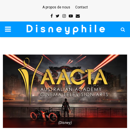
A propos de nous
Contact
Facebook
Twitter
Instagram
Youtube
Email
PRIMARY
MENU
(Disney)