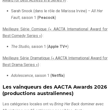
Award for Best Actress in a Series »)
:
Sarah Snook (dans le rôle de Marissa Irvine) –
All Her
Fault
, saison 1 (
Peacock
)
Meilleure Série Comique (« AACTA International Award for
Best Comedy Series »)
:
The Studio
, saison 1 (
Apple TV+
)
Meilleure Série Dramatique (« AACTA International Award for
Best Drama Series »)
:
Adolescence
, saison 1 (
Netflix
)
Les vainqueurs des AACTA Awards 2026
(productions australiennes)
Les catégories locales ont vu
Bring Her Back
dominer avec