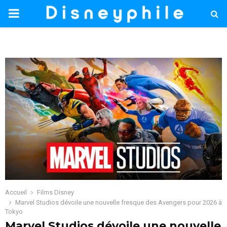
PRIMARY
MENU
Accueil
Films Disney
Marvel Studios dévoile une nouvelle fresque des Avengers pour 2026 à
Tokyo
Marvel Studios dévoile une nouvelle