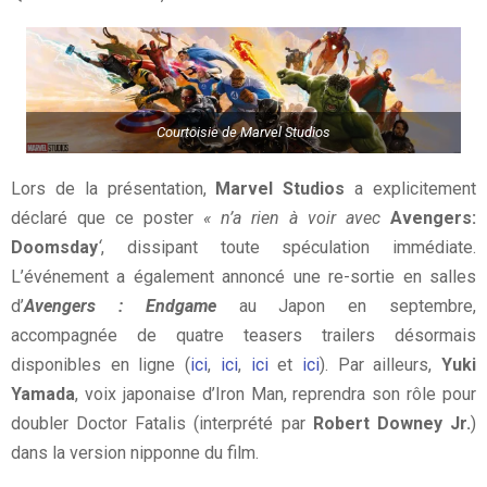
Courtoisie de Marvel Studios
Lors de la présentation,
Marvel Studios
a explicitement
déclaré que ce poster
« n’a rien à voir avec
Avengers:
Doomsday
‘
, dissipant toute spéculation immédiate.
L’événement a également annoncé une re-sortie en salles
d’
Avengers : Endgame
au Japon en septembre,
accompagnée de quatre teasers trailers désormais
disponibles en ligne (
ici
,
ici
,
ici
et
ici
). Par ailleurs,
Yuki
Yamada
, voix japonaise d’Iron Man, reprendra son rôle pour
doubler Doctor Fatalis (interprété par
Robert Downey Jr.
)
dans la version nipponne du film.