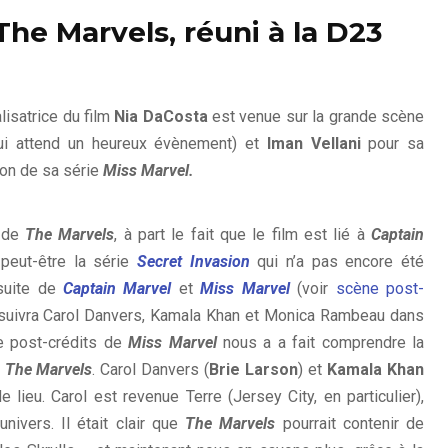
The Marvels, réuni à la D23
éalisatrice du film
Nia DaCosta
est venue sur la grande scène
i attend un heureux évènement) et
Iman Vellani
pour sa
ani, Brie Larson et Teyonah Parris à la D23
ion de sa série
Miss Marvel.
he Marvels (courtoisie de D23 Expo)
 de
The Marvels
, à part le fait que le film est lié à
Captain
 peut-être la série
Secret Invasion
qui n’a pas encore été
 suite de
Captain Marvel
et
Miss Marvel
(voir
scène post-
uivra Carol Danvers, Kamala Khan et Monica Rambeau dans
e post-crédits de
Miss Marvel
nous a a fait comprendre la
m
The Marvels
. Carol Danvers (
Brie Larson
) et
Kamala Khan
 lieu. Carol est revenue Terre (Jersey City, en particulier),
nivers. Il était clair que
The Marvels
pourrait contenir de