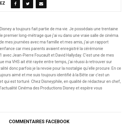
EZ
Disney a toujours fait partie de ma vie. Je possédais une trentaine
le premier long-métrage que j'ai vu dans une vraie salle de cinéma.
 de mes journées avec ma famille et mes amis, j'ai un rapport
 l'enfance car mes parents avaient enregistré la cérémonie
1 avec Jean-Pierre Foucault et David Hallyday. C'est une de mes
e ma VHS ait été rayée entre temps, j'ai réussi à retrouver sur
ité donc parfois je la revoie pour la nostalgie qu'elle procure. En ce
ujours aimé et me suis toujours identifié à la Bête car c'est un
 qui est torturé. Chez Disneyphile, en qualité de rédacteur en chef,
l'actualité Cinéma des Productions Disney et espère vous
COMMENTAIRES FACEBOOK