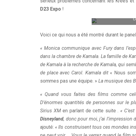
sérieux problèmes concernant les Krees et l
D23 Expo
!
C
Voici ce qui nous a été montré durant le pan
« Monica communique avec Fury dans l’espac
dans la chambre de Kamala. La famille de Ka
de Kamala à la recherche de Kamala, qui semb
de place avec Carol. Kamala dit
« Nous som
sommes pas une équipe. »
La musique des Be
« Quand vous faites des films comme celui
D’énormes quantités de personnes sur le pl
Sirius XM
en parlant de cette suite .
« C’est
Disneyland
, donc pour moi, j’ai l’impression
ajouté:
« Ils construisent tous ces mondes in
ne peut voir … Vous le verrez quand le film so