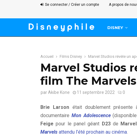
Se connecter / Créer un compte
A propos de nou
DISNEY
Accueil
Films Disney
Marvel Studios révèle un ap
Marvel Studios r
film The Marvels
par
Akibe Kone
11 septembre 2022
0
Brie Larson
était doublement présente
documentaire
Mon Adolescence
(disponible
Feige
pour le panel géant
D23
de
Marvel
Marvels
attendu l’été prochain au cinéma
.