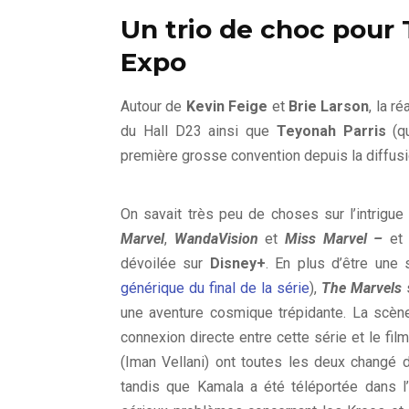
Un trio de choc pour 
Expo
Autour de
Kevin Feige
et
Brie Larson
, la r
du Hall D23 ainsi que
Teyonah Parris
(qu
Nia DaCosta, Iman Vell
première grosse convention depuis la diffus
Expo 2022 pour T
On savait très peu de choses sur l’intrigue
Marvel
,
WandaVision
et
Miss Marvel
–
et
dévoilée sur
Disney+
. En plus d’être une
générique du final de la série
),
The Marvels
s
une aventure cosmique trépidante. La scèn
connexion directe entre cette série et le fil
(Iman Vellani) ont toutes les deux changé de
tandis que Kamala a été téléportée dans l’u