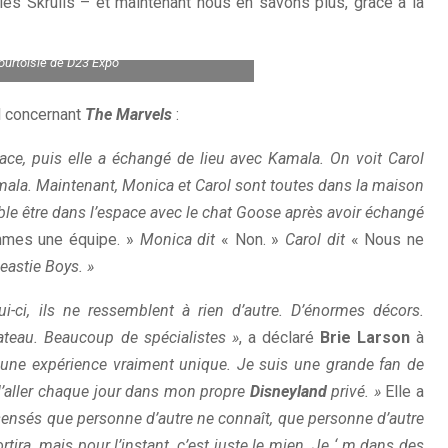
es Skrulls – et maintenant nous en savons plus, grâce à la
ourtoisie de D23 Expo
el concernant
The Marvels
:
e, puis elle a échangé de lieu avec Kamala. On voit Carol
mala. Maintenant, Monica et Carol sont toutes dans la maison
le être dans l’espace avec le chat Goose après avoir échangé
mes une équipe. »
Monica dit
« Non. »
Carol dit
« Nous ne
astie Boys. »
-ci, ils ne ressemblent à rien d’autre. D’énormes décors.
ateau. Beaucoup de spécialistes »
, a déclaré
Brie Larson
à
 une expérience vraiment unique. Je suis une grande fan de
 d’aller chaque jour dans mon propre
Disneyland
privé. »
Elle a
sensés que personne d’autre ne connaît, que personne d’autre
rtira, mais pour l’instant, c’est juste le mien. Je ‘ m dans des