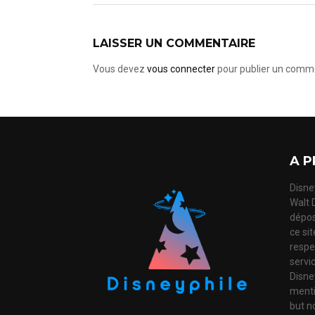
LAISSER UN COMMENTAIRE
Vous devez
vous connecter
pour publier un comme
A P
Disney
Walt 
dépos
ce si
respec
servi
Disne
mentio
but no