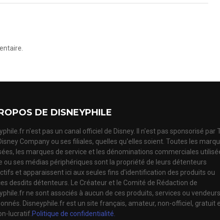
ntaire.
ROPOS DE DISNEYPHILE
phile.fr n'est pas un canal officiel de Disney. Il n'est pas sponsorisé par
Disney Company ou ses filiales, quelles qu'elles soient. Toutes les marq
ées, les marques de service et les dénominations commerciales utilisé
te ou ses médias périphériques sont la propriété de leurs détenteurs
tifs et apparaissent ici aux seules fins d'identification des produits ou
ces desdits détenteurs. Le Créateur et le Comité de Rédaction de
yphile.fr ne sont associés à aucun de ces produits, services ou vendeur
nnés. Disneyphile.fr est un site français, amateur, non-officiel, gratuit 
n-lucratif.
Politique de confidentialité.