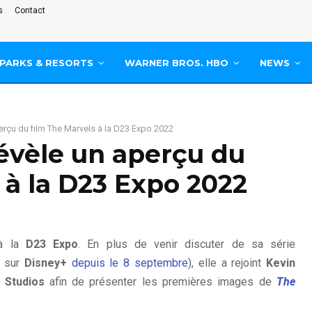
s
Contact
PARKS & RESORTS
WARNER BROS. HBO
NEWS
erçu du film The Marvels à la D23 Expo 2022
évèle un aperçu du
 à la D23 Expo 2022
 à la
D23 Expo
. En plus de venir discuter de sa série
 sur
Disney+
depuis le 8 septembre
), elle a rejoint
Kevin
 Studios
afin de présenter les premières images de
The