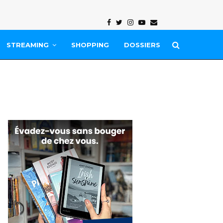
Facebook
Twitter
Instagram
Youtube
Email
STREAMING
SHOPPING
DOSSIERS