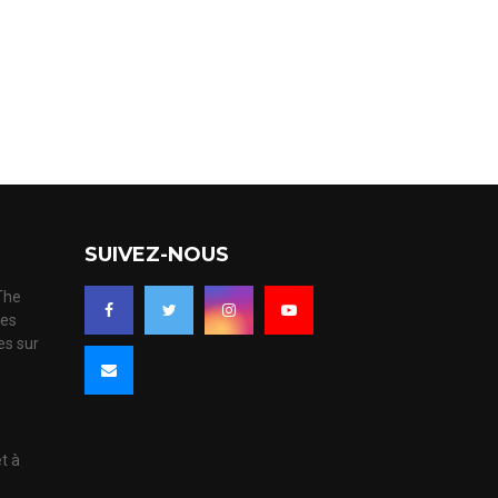
SUIVEZ-NOUS
 The
ues
es sur
s
et à