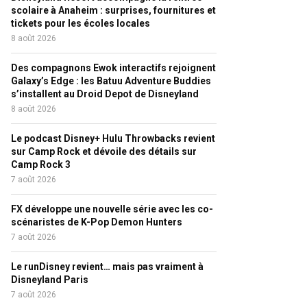
scolaire à Anaheim : surprises, fournitures et
tickets pour les écoles locales
8 août 2026
Des compagnons Ewok interactifs rejoignent
Galaxy’s Edge : les Batuu Adventure Buddies
s’installent au Droid Depot de Disneyland
8 août 2026
Le podcast Disney+ Hulu Throwbacks revient
sur Camp Rock et dévoile des détails sur
Camp Rock 3
7 août 2026
FX développe une nouvelle série avec les co-
scénaristes de K-Pop Demon Hunters
7 août 2026
Le runDisney revient… mais pas vraiment à
Disneyland Paris
7 août 2026