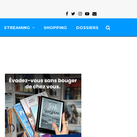
Facebook
Twitter
Instagram
Youtube
Email
STREAMING
SHOPPING
DOSSIERS