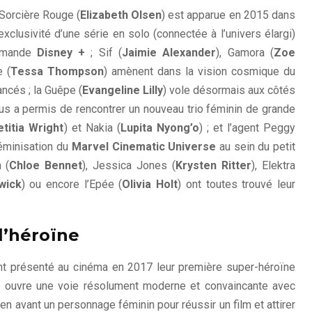
 Sorcière Rouge (
Elizabeth Olsen
) est apparue en 2015 dans
l’exclusivité d’une série en solo (connectée à l’univers élargi)
demande
Disney +
; Sif (
Jaimie Alexander
), Gamora (
Zoe
e (
Tessa Thompson
) amènent dans la vision cosmique du
ncés ; la Guêpe (
Evangeline Lilly
) vole désormais aux côtés
us a permis de rencontrer un nouveau trio féminin de grande
etitia Wright
) et Nakia (
Lupita Nyong’o
) ; et l’agent Peggy
 féminisation du
Marvel Cinematic Universe
au sein du petit
 (
Chloe Bennet
), Jessica Jones (
Krysten Ritter
), Elektra
wick
) ou encore l’Epée (
Olivia Holt
) ont toutes trouvé leur
 l’héroïne
nt présenté au cinéma en 2017 leur première super-héroïne
s
ouvre une voie résolument moderne et convaincante avec
re en avant un personnage féminin pour réussir un film et attirer