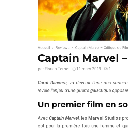
Accueil
Reviews
Captain Marvel – Critique du Fil
Captain Marvel –
par
Florian Ternet
11 mars 2019
1
Carol Danvers,
va devenir l’une des super-hé
révèle l’enjeu d’une guerre galactique opposant
Un premier film en so
Avec
Captain Marvel
, les
Marvel Studios
pro
est pour la première fois une femme et qui