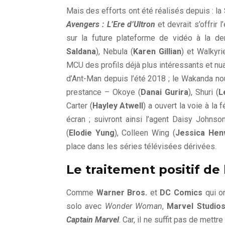
Mais des efforts ont été réalisés depuis : la
Avengers : L’Ere d’Ultron
et devrait s’offrir 
sur la future plateforme de vidéo à la 
Saldana
), Nebula (
Karen Gillian
) et Walkyri
MCU des profils déjà plus intéressants et nua
d’Ant-Man depuis l’été 2018 ; le Wakanda no
prestance – Okoye (
Danai Gurira
), Shuri (
L
Carter (
Hayley Atwell
) a ouvert la voie à la
écran ; suivront ainsi l’agent Daisy Johnson
(
Elodie Yung
), Colleen Wing (
Jessica Hen
place dans les séries télévisées dérivées.
Le traitement positif de
Comme
Warner Bros.
et
DC Comics
qui o
solo avec
Wonder Woman
,
Marvel Studio
Captain Marvel
. Car, il ne suffit pas de mett