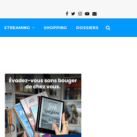
Facebook
Twitter
Instagram
Youtube
Email
STREAMING
SHOPPING
DOSSIERS