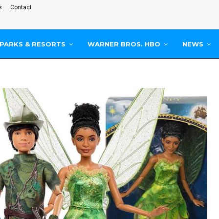
s
Contact
PARKS & RESORTS
WARNER BROS. HBO
NEWS