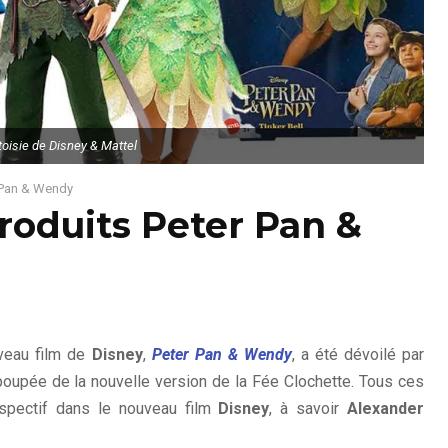
oisie de Disney & Mattel
r Pan & Wendy
produits Peter Pan &
veau film de
Disney
,
Peter Pan & Wendy
, a été dévoilé par
 poupée de la nouvelle version de la Fée Clochette. Tous ces
respectif dans le nouveau film
Disney
, à savoir
Alexander