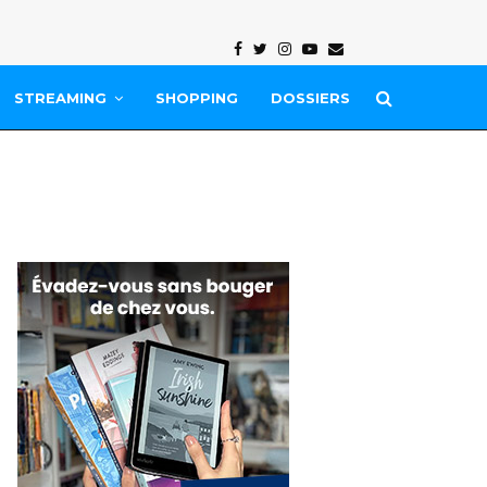
Facebook
Twitter
Instagram
Youtube
Email
STREAMING
SHOPPING
DOSSIERS