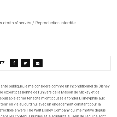
 droits réservés / Reproduction interdite
EZ
 santé publique, je me considère comme un inconditionnel de Disney
le expert passionné de l'univers de la Maison de Mickey et de
é inépuisable et ma ténacité m'ont poussé à fonder Disneyphile aux
ntenir en vie aujourd'hui avec un engagement constant pour la
ndéfectible envers The Walt Disney Company qui me motive depuis
dans les contenus publiés et la solidarité au sein de l'équipe sont