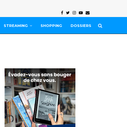
Facebook
Twitter
Instagram
Youtube
Email
STREAMING
SHOPPING
DOSSIERS