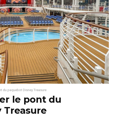
pont du paquebot Disney Treasure
ter le pont du
 Treasure